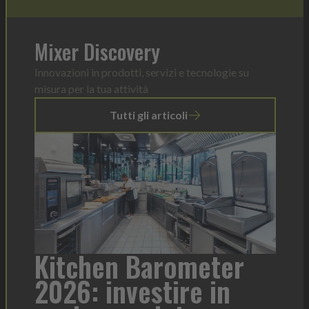
Mixer Discovery
Innovazioni in prodotti, servizi e tecnologie su
misura per la tua attività
Tutti gli articoli
a
Kitchen Barometer
He
2026: investire in
fo