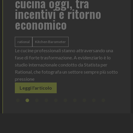
cucina oggi, tra
con
incentivi e ritorno
economico
Heinz 
 anno —
La novi
n Italia
ergonom
rational
Kitchen Barometer
e Horeca
dosagg
ati per
Le cucine professionali stanno attraversando una
Legg
fase di forte trasformazione. A evidenziarlo è lo
studio internazionale condotto da Statista per
Rational, che fotografa un settore sempre più sotto
pressione
Leggi l'articolo