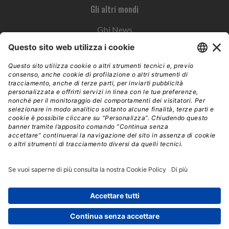
Gli altri mondi
Gbi News
Instoremag
Esplora il gruppo
Edra Edizioni
Edizioni LSWR
LSWR Group
Edra Edizioni
La Tribuna
Mixer è un prodotto del network Edra Edizioni. Direzione, amministrazione,
redazione, pubblicità | © Copyright 2026 – Tutti i diritti riservati | Partita IVA e C.F.
14392510963