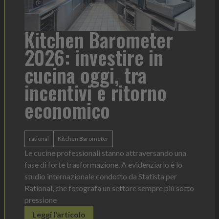
ometer
Heinz Mayonnaise:
ire in
formato per ogni
tra
contesto di servizi
itorno
Heinz Mayonnaise
Heinz
La novità di quest'anno è la Chef Bottle 1L:
ergonomica, con perfetta visibilità sul conte
dosaggio sempre sotto controllo
o attraversando una
Leggi l'articolo
 evidenziarlo è lo
 da Statista per
tore sempre più sotto