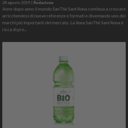
28 agosto 2019
|
Redazione
Anno dopo anno il mondo SanThè Sant’Anna continua a crescere
arricchendosi di nuove referenze e formati e diventando uno dei
marchi più importanti del mercato. La linea SanThè Sant’Anna è
ricca di pro...