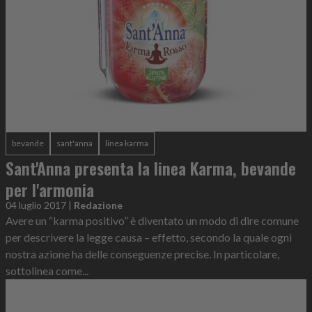
bevande
sant'anna
linea karma
Sant'Anna presenta la linea Karma, bevande
per l'armonia
04 luglio 2017
|
Redazione
Avere un “karma positivo” è diventato un modo di dire comune
per descrivere la legge causa – effetto, secondo la quale ogni
nostra azione ha delle conseguenze precise. In particolare,
sottolinea come...