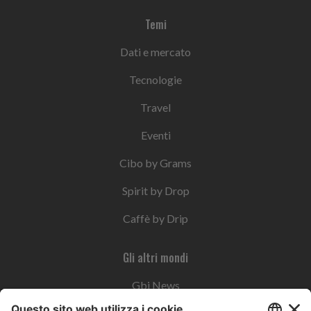
Temi
Dati e mercato
Tecnologie
Travel
Eventi
Cibo by Grams
Spirit by Drop
Caffè by Drip
Gli altri mondi
Gbi News