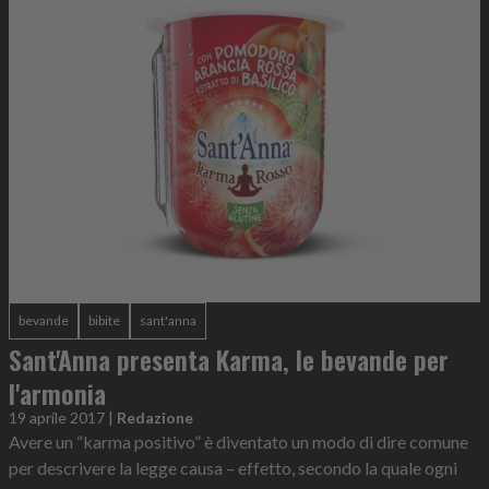
bevande
bibite
sant'anna
Sant'Anna presenta Karma, le bevande per
l'armonia
19 aprile 2017
|
Redazione
Avere un “karma positivo” è diventato un modo di dire comune
per descrivere la legge causa – effetto, secondo la quale ogni