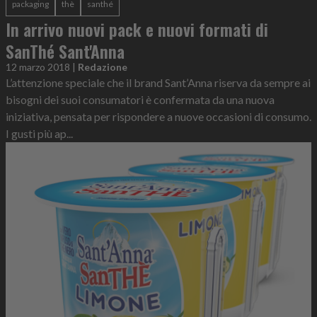
packaging
thè
santhé
In arrivo nuovi pack e nuovi formati di
SanThé Sant'Anna
12 marzo 2018
|
Redazione
L’attenzione speciale che il brand Sant’Anna riserva da sempre ai
bisogni dei suoi consumatori è confermata da una nuova
iniziativa, pensata per rispondere a nuove occasioni di consumo.
I gusti più ap...