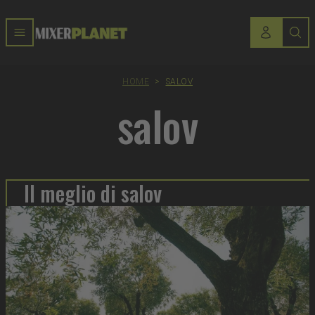
HOME
>
SALOV
salov
Il meglio di salov