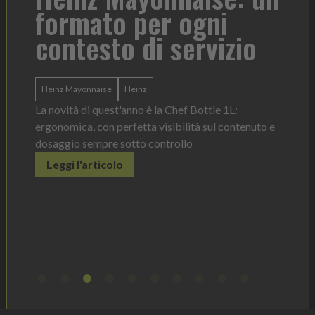
formato per ogni
Tor
contesto di servizio
di 
l'i
Heinz Mayonnaise
Heinz
ba
La novità di quest'anno è la Chef Bottle 1L:
ergonomica, con perfetta visibilità sul contenuto e
dosaggio sempre sotto controllo
tork
o una
Leggi l'articolo
Il disp
è lo
prodott
er
elimina
ù sotto
Legg