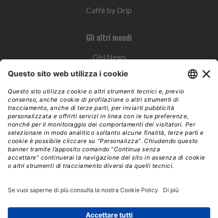
Caffè by Drip
Gli altri mondi
Gbi News
Instoremag
Esplora il gruppo
Edra Edizioni
Edizioni LSWR
LSWR Group
Edra Edizioni
La Tribuna
Mixer è un prodotto del network Edra Edizioni. Direzione, amministrazione,