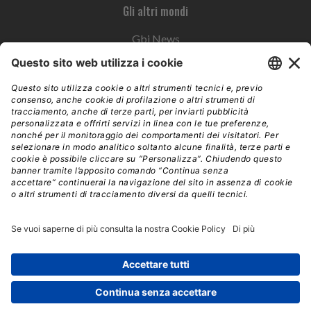
Gli altri mondi
Gbi News
Instoremag
Esplora il gruppo
Edra Edizioni
Edizioni LSWR
LSWR Group
Edra Edizioni
La Tribuna
Mixer è un prodotto del network Edra Edizioni. Direzione, amministrazione,
redazione, pubblicità | © Copyright 2026 – Tutti i diritti riservati | Partita IVA e C.F.
14392510963