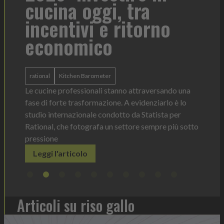
T
contesto di servizio
d
no
l
Heinz Mayonnaise
Heinz
b
La novità di quest'anno è la Chef Bottle 1L:
ergonomica, con perfetta visibilità sul contenuto e
dosaggio sempre sotto controllo
to
sando una
Leggi l'articolo
Il 
rlo è lo
pro
ta per
eli
e più sotto
Articoli su riso gallo