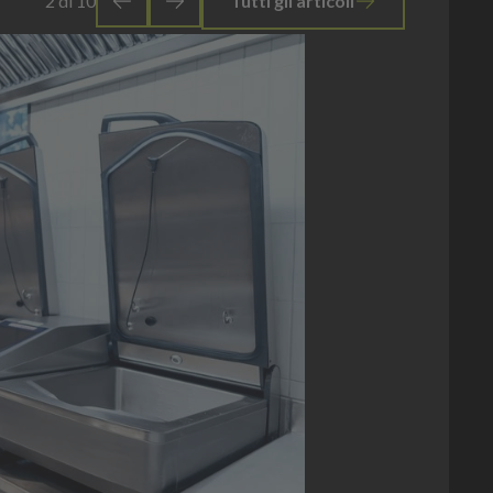
3
di
10
Tutti gli articoli