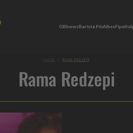
GBInews
Barista Più
Aibes
Fipe
Ita
HOME
>
RAMA REDZEPI
Rama Redzepi