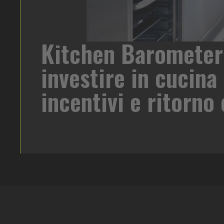
Heinz Mayonnai
te trasformazione. A
per ogni contest
er Rational, che