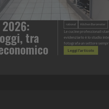
se: un formato
Heinz Mayonnaise
o di servizio
La novità di quest'
contenuto e dosag
Leggi l'articol