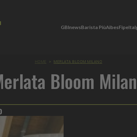
GBInews
Barista Più
Aibes
Fipe
Ita
HOME
>
MERLATA BLOOM MILANO
erlata Bloom Mila
o