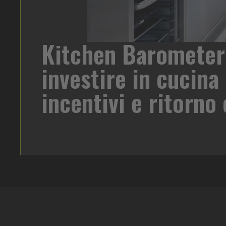
Kitchen Barometer
di birra su
investire in cucina 
oreca un
 target e
incentivi e ritorn