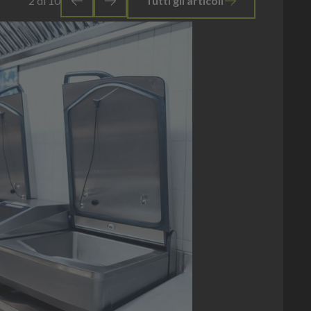
2
di
10
Tutti gli articoli