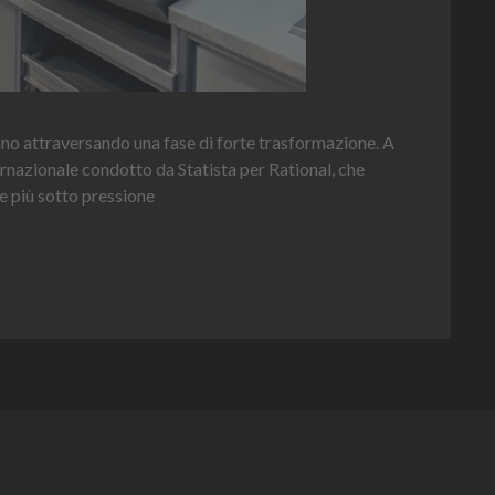
Hei
nno attraversando una fase di forte trasformazione. A
per 
ernazionale condotto da Statista per Rational, che
e più sotto pressione