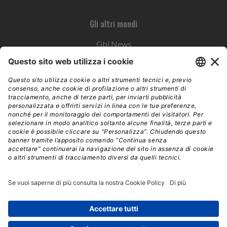
Gli altri mondi
Gbi News
Instoremag
Esplora il gruppo
Edra Edizioni
Edizioni LSWR
LSWR Group
Edra Edizioni
La Tribuna
Mixer è un prodotto del network Edra Edizioni. Direzione, amministrazione,
redazione, pubblicità | © Copyright 2026 – Tutti i diritti riservati | Partita IVA e C.F.