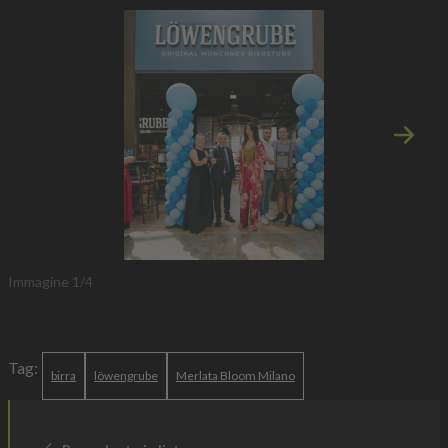
Immagi
Immagine
1
/
4
Tag:
birra
löwengrube
Merlata Bloom Milano