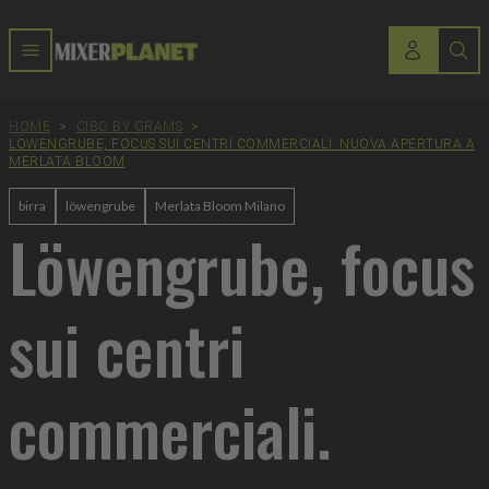
HOME
>
CIBO BY GRAMS
>
LÖWENGRUBE, FOCUS SUI CENTRI COMMERCIALI. NUOVA APERTURA A
MERLATA BLOOM
birra
löwengrube
Merlata Bloom Milano
Löwengrube, focus
sui centri
commerciali.