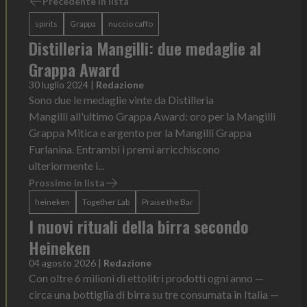
Precedente in lista
spirits
Grappa
nuccio caffo
Distilleria Mangilli: due medaglie al
Grappa Award
30 luglio 2024
|
Redazione
Sono due le medaglie vinte da Distilleria
Mangilli all'ultimo Grappa Award: oro per la Mangilli
Grappa Mitica e argento per la Mangilli Grappa
Furlanina. Entrambi i premi arricchiscono
ulteriormente i...
Prossimo in lista
heineken
Together Lab
Praise the Bar
I nuovi rituali della birra secondo
Heineken
04 agosto 2026
|
Redazione
Con oltre 6 milioni di ettolitri prodotti ogni anno —
circa una bottiglia di birra su tre consumata in Italia —