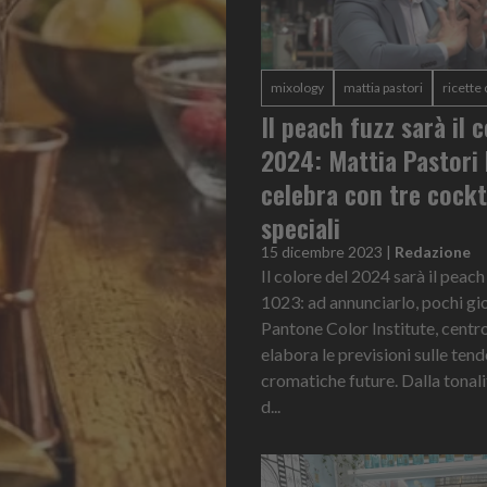
mixology
mattia pastori
ricette 
Il peach fuzz sarà il 
2024: Mattia Pastori 
celebra con tre cockt
speciali
15 dicembre 2023
|
Redazione
Il colore del 2024 sarà il peach
1023: ad annunciarlo, pochi gior
Pantone Color Institute, centr
elabora le previsioni sulle ten
cromatiche future. Dalla tonali
d...