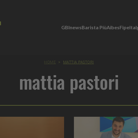
GBInews
Barista Più
Aibes
Fipe
Ita
HOME
>
MATTIA PASTORI
mattia pastori