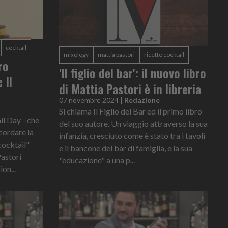
cocktail
mixology
mattia pastori
ricette cocktail
ro
'Il figlio del bar': il nuovo libro
 Il
di Mattia Pastori è in libreria
07 novembre 2024
|
Redazione
Si chiama Il Figlio del Bar ed il primo libro
il Day - che
del suo autore. Un viaggio attraverso la sua
icordare la
infanzia, cresciuto come è stato tra i tavoli
cocktail"
e il bancone del bar di famiglia, e la sua
Pastori
"educazione" a una p...
ion...