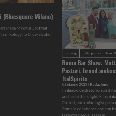
hi (Bluesquare Milano)
darsi nella Mindful Cocktail
lla mixology no & low alcohol
mixology
mattia pastori
Roma B
Roma Bar Show: Matt
Pastori, brand ambas
ItalSpirits
01 giugno 2023
|
Redazione
Il rilancio degli storici spirit it
anche dai drink light. E' l'opin
Pastori, noto mixologist prese
Roma in collaborazione con Ita
(agenzia specializzata in...