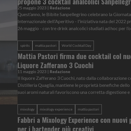
propone 3 cocktail analcolici Sanpelleg
25 maggio 2023
|
Redazione
Quest’anno, le Bibite Sanpellegrino celebrano la Giornata
Internazionale dell’Aperitivo - l'iniziativa nata del 2022 pr
26 maggio - con tre drink analcolici studiati ad hoc per l’o
spirits
mattia pastori
World Cocktail Day
Mattia Pastori firma due cocktail col n
Liquore Zafferano 3 Cuochi
11 maggio 2023
|
Redazione
Il liquore Zafferano 3 Cuochi, nato dalla collaborazione 
Distilleria Quaglia, mantiene le proprietà benefiche dello 
suoi aromi naturali favoriscono una corretta digestione e a
mixology
mixology experience
mattia pastori
Fabbri a Mixology Experience con nuovi 
per i bartender più creativi