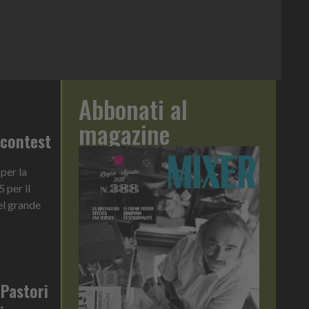
Abbonati al
magazine
 contest
per la
 per il
el grande
 Pastori