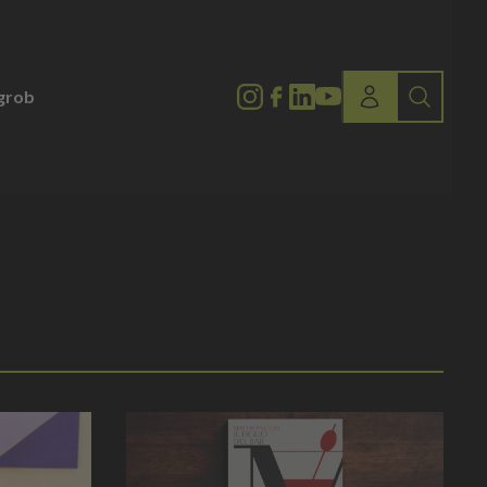
lgrob