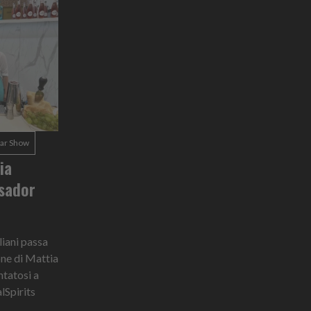
ar Show
ia
sador
aliani passa
ione di Mattia
ntatosi a
lSpirits