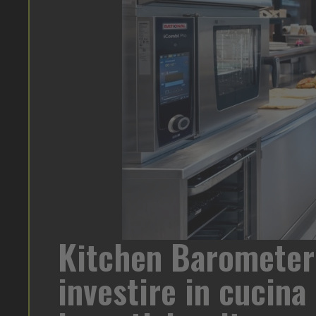
Heinz
ttraversando una fase di forte trasformazione. A
per o
zionale condotto da Statista per Rational, che
 sotto pressione