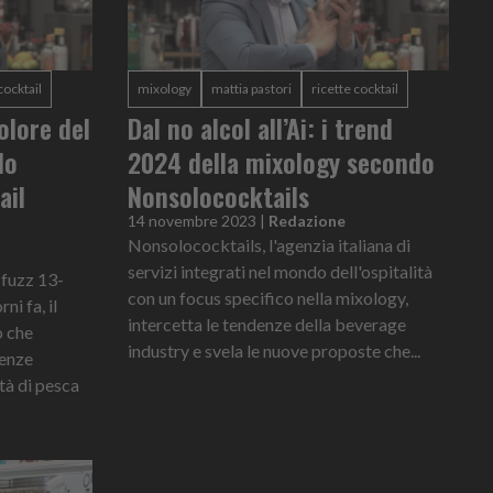
cocktail
mixology
mattia pastori
ricette cocktail
colore del
Dal no alcol all’Ai: i trend
lo
2024 della mixology secondo
ail
Nonsolococktails
14 novembre 2023
|
Redazione
Nonsolococktails, l'agenzia italiana di
servizi integrati nel mondo dell'ospitalità
 fuzz 13-
con un focus specifico nella mixology,
ni fa, il
intercetta le tendenze della beverage
o che
industry e svela le nuove proposte che...
denze
tà di pesca