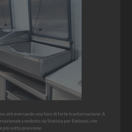
o
Heinz Mayonnaise
Heinz
La novità di quest'anno è la Chef Bottle 1L: ergonomica, c
contenuto e dosaggio sempre sotto controllo
Leggi l'articolo