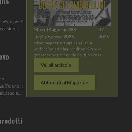
rino
evista per il
ccasion...
Mixer Magazine 388 -
07
Luglio/Agosto 2026
2026
Mixer magazine ispira da 40 anni
professionisti e imprenditori di nuova
uovo
generazione nel mondo del fuori casa
Vai all'articolo
con
Abbonati al Magazine
zafferano: i
iutano a...
prodotti