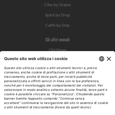
Cibo by Grams
Spirit by Drop
Caffè by Drip
Gli altri mondi
Gbi News
Instoremag
Esplora il gruppo
Edra Edizioni
Edizioni LSWR
LSWR Group