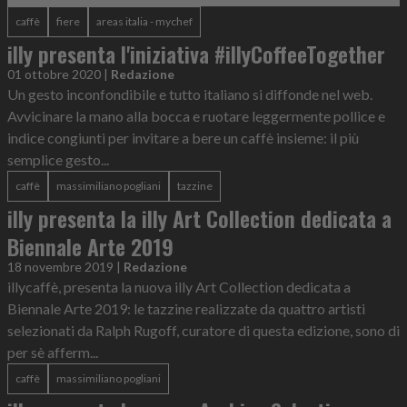
caffè
fiere
areas italia - mychef
illy presenta l'iniziativa #illyCoffeeTogether
01 ottobre 2020
|
Redazione
Un gesto inconfondibile e tutto italiano si diffonde nel web.
Avvicinare la mano alla bocca e ruotare leggermente pollice e
indice congiunti per invitare a bere un caffè insieme: il più
semplice gesto...
caffè
massimiliano pogliani
tazzine
illy presenta la illy Art Collection dedicata a
Biennale Arte 2019
18 novembre 2019
|
Redazione
illycaffè, presenta la nuova illy Art Collection dedicata a
Biennale Arte 2019: le tazzine realizzate da quattro artisti
selezionati da Ralph Rugoff, curatore di questa edizione, sono di
per sè afferm...
caffè
massimiliano pogliani