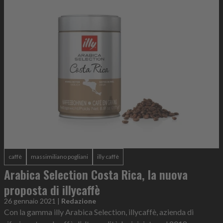
caffè
massimiliano pogliani
illy caffè
Arabica Selection Costa Rica, la nuova
proposta di illycaffè
26 gennaio 2021
|
Redazione
Con la gamma illy Arabica Selection, illycaffè, azienda di