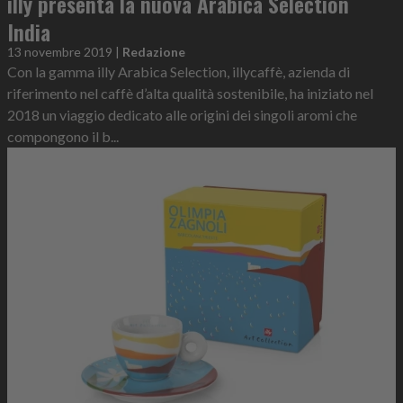
illy presenta la nuova Arabica Selection
India
13 novembre 2019
|
Redazione
Con la gamma illy Arabica Selection, illycaffè, azienda di
riferimento nel caffè d’alta qualità sostenibile, ha iniziato nel
2018 un viaggio dedicato alle origini dei singoli aromi che
compongono il b...