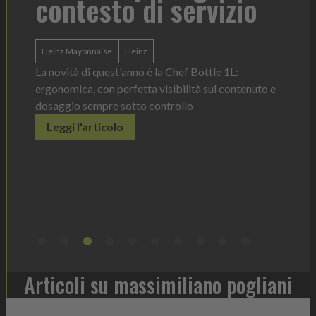
contesto di servizio
di 
l'i
Heinz Mayonnaise
Heinz
ba
La novità di quest'anno è la Chef Bottle 1L:
ergonomica, con perfetta visibilità sul contenuto e
dosaggio sempre sotto controllo
tork
o una
Leggi l'articolo
Il disp
è lo
prodott
er
elimina
ù sotto
Legg
Articoli su massimiliano pogliani