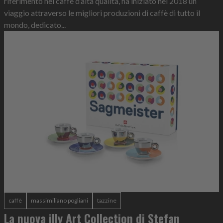
riferimento nel caffè d’alta qualità, ha iniziato nel 2018 un
viaggio attraverso le migliori produzioni di caffè di tutto il
mondo, dedicato...
caffè
massimiliano pogliani
tazzine
La nuova illy Art Collection di Stefan