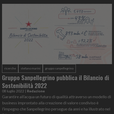
ricerche
stefano marini
gruppo sanpellegrino
Gruppo Sanpellegrino pubblica il Bilancio di
Sostenibilità 2022
08 luglio 2022
|
Redazione
Garantire all’acqua un futuro di qualità attraverso un modello di
business improntato alla creazione di valore condiviso è
l’impegno che Sanpellegrino persegue da anni e ha illustrato nel