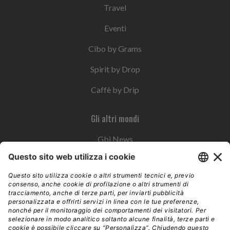
Travel
Eventi
Cibo by Grams
Spirit by Drop
Caffè by Drip
Gli altri mondi
Gbi News
Instoremag
Esplora il gruppo
Edra Edizioni
Edizioni LSWR