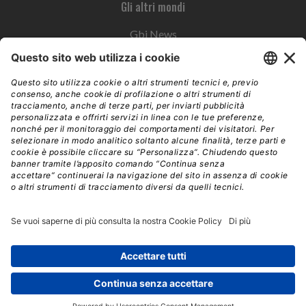
Gli altri mondi
Gbi News
Instoremag
Esplora il gruppo
Edra Edizioni
Edizioni LSWR
LSWR Group
Edra Edizioni
La Tribuna
Mixer è un prodotto del network Edra Edizioni. Direzione, amministrazione,
redazione, pubblicità | © Copyright 2026 – Tutti i diritti riservati | Partita IVA e C.F.
14392510963