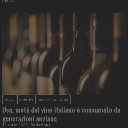
export
ricerche
giovanni mantovani
Usa, metà del vino italiano è consumato da
generazioni anziane
11 aprile 2022
|
Redazione