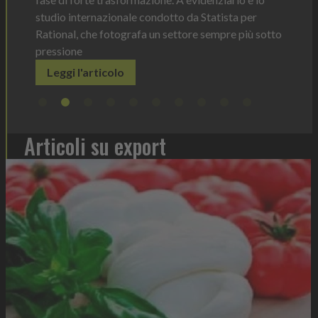
prodot
per
elimin
iù sotto
Leg
Articoli su export