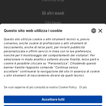
Gli altri mondi
Gbi News
Instoremag
Esplora il gruppo
Edra Edizioni
Edizioni LSWR
LSWR Group
Edra Edizioni
La Tribuna
Mixer è un prodotto del network Edra Edizioni. Direzione, amministrazione,
redazione, pubblicità | © Copyright 2026 – Tutti i diritti riservati | Partita IVA e C.F.