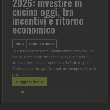
2026: investire in
fo
cucina oggi, tra
con
incentivi e ritorno
economico
Heinz 
 anno —
La novi
n Italia
ergonom
rational
Kitchen Barometer
e Horeca
dosagg
ati per
Le cucine professionali stanno attraversando una
Legg
fase di forte trasformazione. A evidenziarlo è lo
studio internazionale condotto da Statista per
Rational, che fotografa un settore sempre più sotto
pressione
Leggi l'articolo