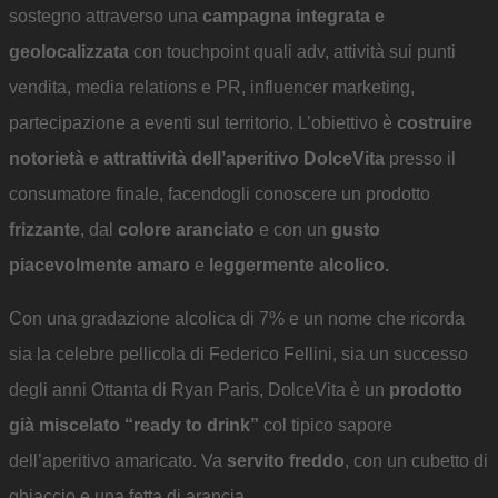
sostegno attraverso una
campagna integrata e
geolocalizzata
con touchpoint quali adv, attività sui punti
vendita, media relations e PR, influencer marketing,
partecipazione a eventi sul territorio. L’obiettivo è
costruire
notorietà e attrattività dell’aperitivo DolceVita
presso il
consumatore finale, facendogli conoscere un prodotto
frizzante
, dal
colore aranciato
e con un
gusto
piacevolmente amaro
e
leggermente alcolico.
Con una gradazione alcolica di 7% e un nome che ricorda
sia la celebre pellicola di Federico Fellini, sia un successo
degli anni Ottanta di Ryan Paris, DolceVita è un
prodotto
già miscelato “ready to drink”
col tipico sapore
dell’aperitivo amaricato. Va
servito freddo
, con un cubetto di
ghiaccio e una fetta di arancia.