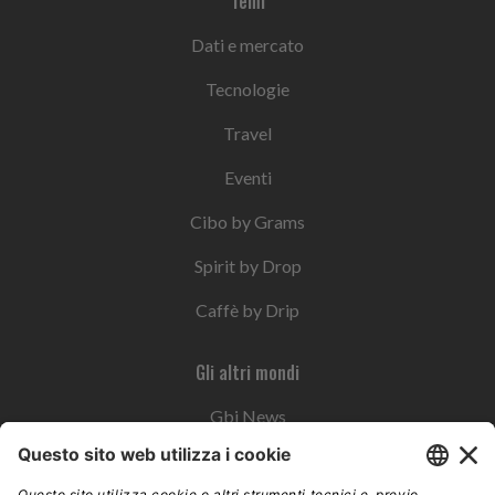
Temi
Dati e mercato
Tecnologie
Travel
Eventi
Cibo by Grams
Spirit by Drop
Caffè by Drip
Gli altri mondi
Gbi News
Instoremag