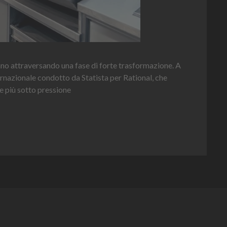
Hei
nno attraversando una fase di forte trasformazione. A
per 
ernazionale condotto da Statista per Rational, che
e più sotto pressione