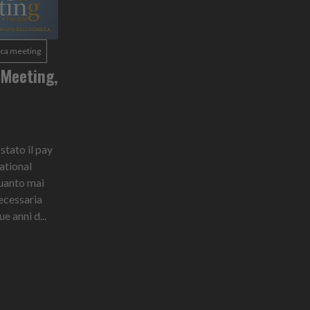
eca meeting
 Meeting,
stato il pay
national
uanto mai
ecessaria
 anni d...