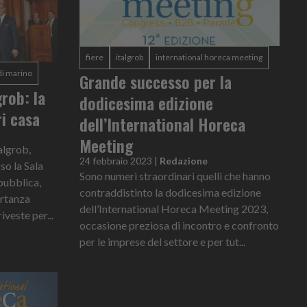
fiere
italgrob
international horeca meeting
di marino
Grande successo per la
rob: la
dodicesima edizione
ri casa
dell’International Horeca
Meeting
algrob,
24 febbraio 2023
|
Redazione
so la Sala
Sono numeri straordinari quelli che hanno
pubblica,
contraddistinto la dodicesima edizione
ortanza
dell’International Horeca Meeting 2023,
iveste per...
occasione preziosa di incontro e confronto
per le imprese del settore e per tut...