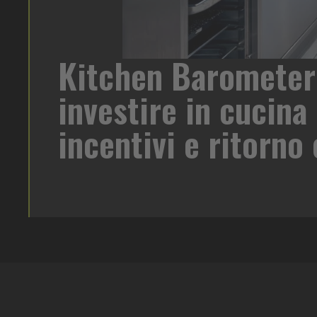
Kitchen Barometer
di birra su
investire in cucina 
oreca un
 target e
incentivi e ritorn