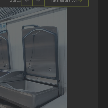
3
di
10
Tutti gli articoli