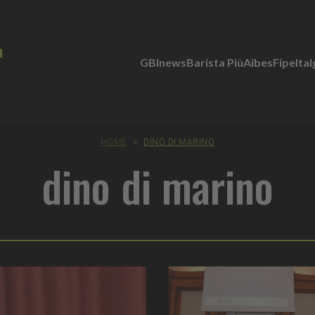
GBInews
Barista Più
Aibes
Fipe
Ita
HOME
>
DINO DI MARINO
dino di marino