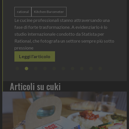
b
ergonomica, con perfetta visibilità sul contenuto e
dosaggio sempre sotto controllo
tork
ndo una
Leggi l'articolo
Il d
o è lo
prod
a per
elim
 più sotto
Le
Articoli su cuki