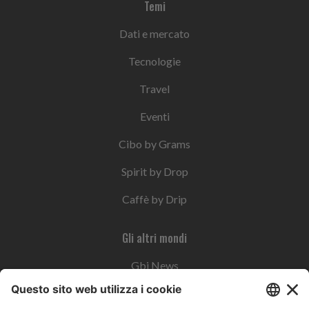
Temi
Dati e mercato
Tecnologie
Travel
Eventi
Cibo by Grams
Spirit by Drop
Caffè by Drip
Gli altri mondi
Gbi News
Instoremag