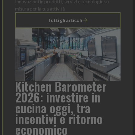
Innovazioni in prodotti, servizi e tecnologie su
misura per la tua attività
Tutti gli articoli
er
Heinz Mayonnaise: un
formato per ogni
To
contesto di servizio
di
o
l'
Heinz Mayonnaise
Heinz
La novità di quest'anno è la Chef Bottle 1L: