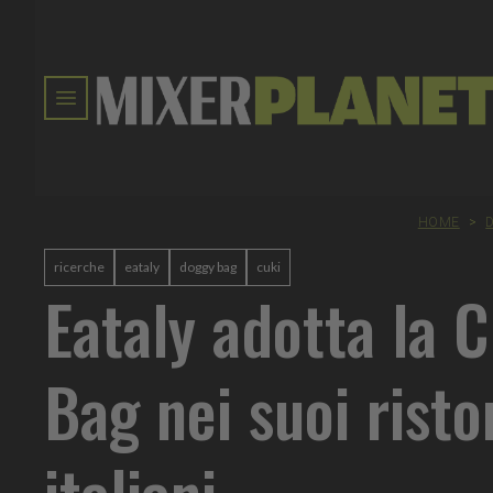
HOME
>
ricerche
eataly
doggy bag
cuki
Eataly adotta la 
Bag nei suoi risto
italiani