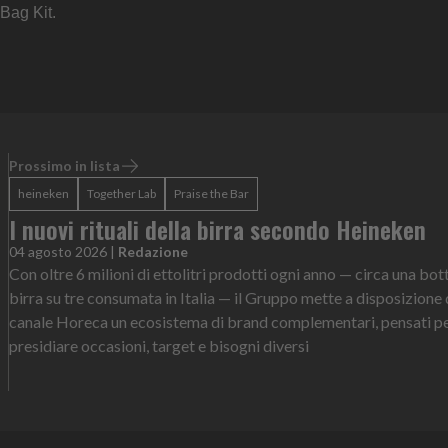
 Bag Kit.
Prossimo in lista
heineken
Together Lab
Praise the Bar
I nuovi rituali della birra secondo Heineken
04 agosto 2026
|
Redazione
Con oltre 6 milioni di ettolitri prodotti ogni anno — circa una bott
birra su tre consumata in Italia — il Gruppo mette a disposizione 
canale Horeca un ecosistema di brand complementari, pensati p
presidiare occasioni, target e bisogni diversi