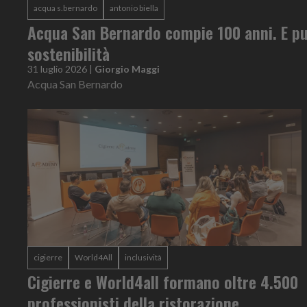
acqua s.bernardo
antonio biella
Acqua San Bernardo compie 100 anni. E pu
sostenibilità
31 luglio 2026
|
Giorgio Maggi
Acqua San Bernardo
cigierre
World4All
inclusività
Cigierre e World4all formano oltre 4.500
professionisti della ristorazione