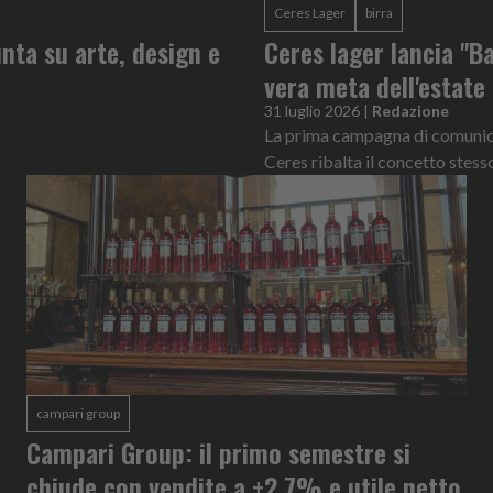
Ceres Lager
birra
nta su arte, design e
Ceres lager lancia "Ba
vera meta dell'estate
31 luglio 2026
|
Redazione
La prima campagna di comunicaz
Ceres ribalta il concetto stess
campari group
Campari Group: il primo semestre si
chiude con vendite a +2,7% e utile netto