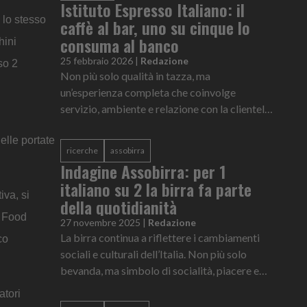
Istituto Espresso Italiano: il
 lo stesso
caffè al bar, uno su cinque lo
consuma al banco
hini
25 febbraio 2026
|
Redazione
so 2
Non più solo qualità in tazza, ma
un’esperienza completa che coinvolge
servizio, ambiente e relazione con la clientela.
E' il ritratto del Bar Ideale, le cui
elle portate
caratteristiche sono state messe nero su b...
ricerche
assobirra
Indagine Assobirra: per 1
italiano su 2 la birra fa parte
iva, si
della quotidianità
t Food
27 novembre 2025
|
Redazione
La birra continua a riflettere i cambiamenti
co
sociali e culturali dell’Italia. Non più solo
bevanda, ma simbolo di socialità, piacere e
condivisione, affiancato da una crescente
atori
attenzione all’equilibr...