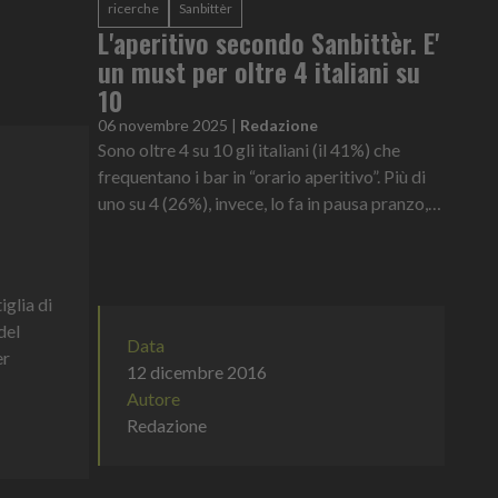
ricerche
Sanbittèr
L'aperitivo secondo Sanbittèr. E'
un must per oltre 4 italiani su
10
06 novembre 2025
|
Redazione
Sono oltre 4 su 10 gli italiani (il 41%) che
frequentano i bar in “orario aperitivo”. Più di
uno su 4 (26%), invece, lo fa in pausa pranzo,
uno su 5 (21%) per colazione e più di uno su 10
(12%) scegli...
iglia di
del
Data
er
12 dicembre 2016
Autore
Redazione