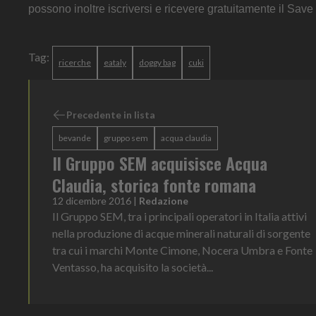
possono inoltre iscriversi e ricevere gratuitamente il Save
Tag:
ricerche
eataly
doggy bag
cuki
Precedente in lista
bevande
gruppo sem
acqua claudia
Il Gruppo SEM acquisisce Acqua
Claudia, storica fonte romana
12 dicembre 2016
|
Redazione
Il Gruppo SEM, tra i principali operatori in Italia attivi
nella produzione di acque minerali naturali di sorgente
tra cui i marchi Monte Cimone, Nocera Umbra e Fonte
Ventasso, ha acquisito la società...