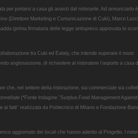
a per portarsi a casa gli avanzi dal ristorante. Ad annunciarlo è
tolino (Direttore Marketing e Comunicazione di Cuki), Marco Lucc
adda (prima firmataria delle legge antispreco approvata lo scor
 collaborazione tra Cuki ed Eataly, che intende superare il muro
ndo anglosassone, di richiedere al ristoratore l'asporto a casa d
 che, nel settore della ristorazione, sia commerciale sia collett
ila tonnellate (*Fonte Indagine "Surplus Food Management Agains
e ai fatti" realizzata da Politecnico di Milano e Fondazione Ban
lenco aggiornato dei locali che hanno aderito al Progetto. I ristor