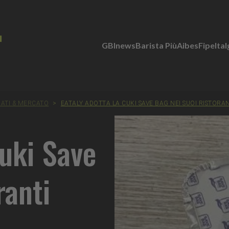
GBInews
Barista Più
Aibes
Fipe
Ita
DATI & MERCATO
>
EATALY ADOTTA LA CUKI SAVE BAG NEI SUOI RISTORAN
Cuki Save
ranti