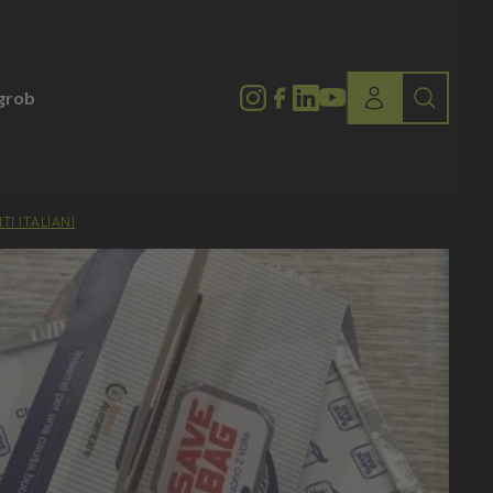
lgrob
TI ITALIANI