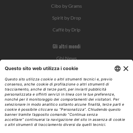
Cibo by Grams
Spirit by Drop
Caffè by Drip
Gli altri mondi
Gbi News
Instoremag
Esplora il gruppo
Edra Edizioni
Edizioni LSWR
LSWR Group