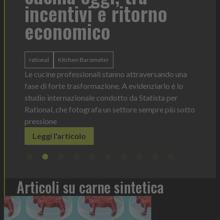
ivi e ritorno
mico
Heinz Mayonnaise
Heinz
La novità di quest'anno è la Ch
ergonomica, con perfetta visib
n Barometer
dosaggio sempre sotto contro
ssionali stanno attraversando una
Leggi l'articolo
asformazione. A evidenziarlo è lo
ionale condotto da Statista per
otografa un settore sempre più sotto
olo
Articoli su carne sintetica