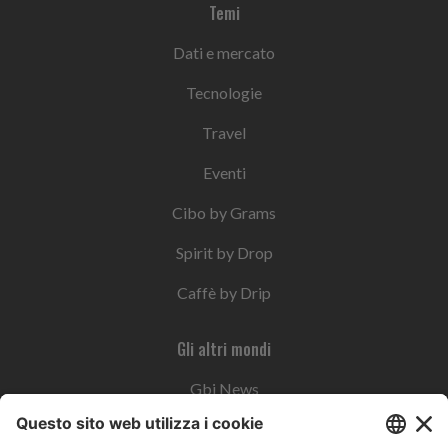
Temi
Dati e mercato
Tecnologie
Travel
Eventi
Cibo by Grams
Spirit by Drop
Caffè by Drip
Gli altri mondi
Gbi News
Instoremag