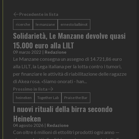
Precedente in lista
ricerche
le manzane
ernesto balbinot
Solidarietà, Le Manzane devolve quasi
15.000 euro alla LILT
09 marzo 2022
|
Redazione
Le Manzane consegna un assegno di 14.721,86 euro
alla LILT, la Lega italiana per la lotta contro i tumori,
per finanziare le attività di riabilitazione delle ragazze
di Akea rosa. «Siamo onorati - han...
Prossimo in lista
heineken
Together Lab
Praise the Bar
I nuovi rituali della birra secondo
Heineken
04 agosto 2026
|
Redazione
Con oltre 6 milioni di ettolitri prodotti ogni anno —