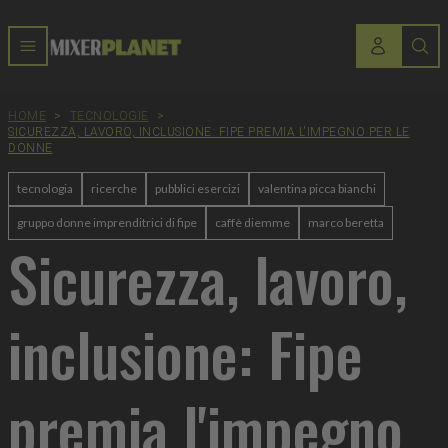
HOME
>
TECNOLOGIE
>
SICUREZZA, LAVORO, INCLUSIONE: FIPE PREMIA L'IMPEGNO PER LE
DONNE
tecnologia
ricerche
pubblici esercizi
valentina picca bianchi
gruppo donne imprenditrici di fipe
caffè diemme
marco beretta
Sicurezza, lavoro,
inclusione: Fipe
premia l'impegno