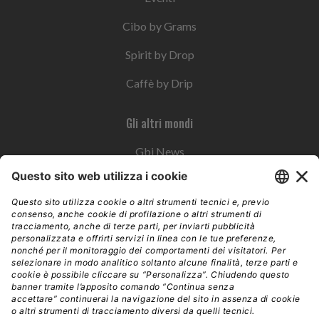
Cibo by Grams
Spirit by Drop
Caffè by Drip
Gli altri mondi
Gbi News
Instoremag
Esplora il gruppo
Edra Edizioni
Edizioni LSWR
LSWR Group