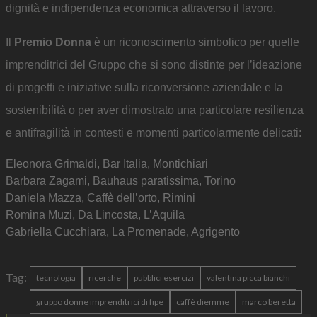
dignità e indipendenza economica attraverso il lavoro.
Il
Premio Donna
è un riconoscimento simbolico per quelle
imprenditrici del Gruppo che si sono distinte per l’ideazione
di progetti e iniziative sulla riconversione aziendale e la
sostenibilità o per aver dimostrato una particolare resilienza
e antifragilità in contesti e momenti particolarmente delicati:
Eleonora Grimaldi, Bar Italia, Montichiari
Barbara Zagami, Bauhaus paratissima, Torino
Daniela Mazza, Caffè dell’orto, Rimini
Romina Muzi, Da Lincosta, L’Aquila
Gabriella Cucchiara, La Promenade, Agrigento
Tag:
tecnologia
ricerche
pubblici esercizi
valentina picca bianchi
gruppo donne imprenditrici di fipe
caffè diemme
marco beretta