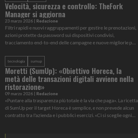
Velocità, sicurezza e controllo: TheFork
Manager si aggiorna
23 marzo 2026
|
Redazione
Filtri rapidi e nuovi raggruppamenti per gestire le prenotazioni,
azioni protette da password sui dispositivi condivisi,
tracciamento end-to-end delle campagne e nuove migliorie per
l’app mobile. Sono...
tecnologia
sumup
Moretti (SumUp): «Obiettivo Horeca, la
metà delle transazioni digitali avviene nella
ristorazione»
09 marzo 2026
|
Redazione
«Puntare alla trasparenza più totale è la via che paga». La ricetta
di SumUp per il target Horeca è semplice, e non prevede alcun
contratto tra l'azienda e i pubblici esercizi. «Ci si sceglie ogni
gio...