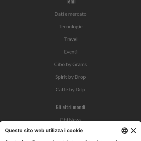
Temi
Dati e mercato
Tecnologie
Travel
Eventi
Cibo by Grams
Spirit by Drop
Caffè by Drip
Gli altri mondi
Gbi News
Instoremag