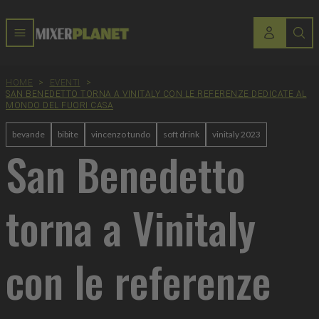
HOME
>
EVENTI
>
SAN BENEDETTO TORNA A VINITALY CON LE REFERENZE DEDICATE AL
MONDO DEL FUORI CASA
bevande
bibite
vincenzo tundo
soft drink
vinitaly 2023
San Benedetto
torna a Vinitaly
con le referenze