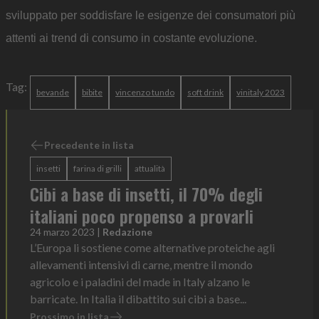
sviluppato per soddisfare le esigenze dei consumatori più
attenti ai trend di consumo in costante evoluzione.
Tag:
bevande
bibite
vincenzo tundo
soft drink
vinitaly 2023
Precedente in lista
insetti
farina di grilli
attualità
Cibi a base di insetti, il 70% degli
italiani poco propenso a provarli
24 marzo 2023
|
Redazione
L’Europa li sostiene come alternative proteiche agli
allevamenti intensivi di carne, mentre il mondo
agricolo e i paladini del made in Italy alzano le
barricate. In Italia il dibattito sui cibi a base...
Prossimo in lista