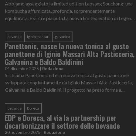
Abbiamo assaggiato la limited edition Lapsang Souchong: una
kombucha affumicata, profonda, sorprendentemente
equilibrata. E sì, ci è piaciuta.La nuova limited edition di Legend
Kombucha, Lapsang Souch...
bevande
iginio massari
galvanina
Panettonic, nasce la nuova tonica al gusto
panettone di Iginio Massari Alta Pasticceria,
Galvanina e Baldo Baldinini
04 dicembre 2025
|
Redazione
Si chiama Panettonic ed è la nuova tonica al gusto panettone
sviluppata congiuntamente da Iginio Massari Alta Pasticceria,
Galvanina e Baldo Baldinini. Il progetto ha preso forma a
partire da un'intui...
bevande
Doreca
EDP e Doreca, al via la partnership per
decarbonizzare il settore delle bevande
20 novembre 2025
|
Redazione