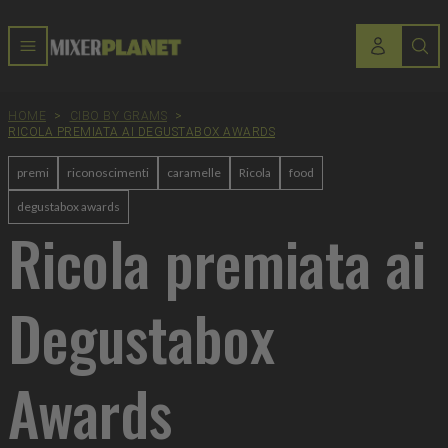
HOME
>
CIBO BY GRAMS
>
RICOLA PREMIATA AI DEGUSTABOX AWARDS
premi
riconoscimenti
caramelle
Ricola
food
degustabox awards
Ricola premiata ai
Degustabox
Awards