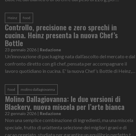
avvicinarsi ancora di pi...
Heinz
food
Controllo, precisione e zero sprechi in
cucina. Heinz presenta la nuova Chef’s
Bottle
23 gennaio 2026
|
Redazione
Un’innovazione di packaging nata dall’ascolto del mercato e dal
confronto diretto con gli chef, pensata per accompagnare il
lavoro quotidiano in cucina. E' la nuova Chef’s Bottle di Heinz,
la bottigli...
food
molino dallagiovanna
Molino Dallagiovanna: le due versioni di
Blackery, nuova miscela per l’arte bianca
22 gennaio 2026
|
Redazione
Non una semplice combinazione di ingredienti, ma una miscela
speciale, frutto di un’attenta selezione dei migliori grani e di
cacao pregiato, studiata per garantire un equilibrio perfetto tra