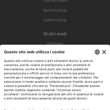
Cibo by Grams
Spirit by Drop
Caffè by Drip
Gli altri mondi
Gbi News
Instoremag
Esplora il gruppo
Edra Edizioni
Edizioni LSWR
LSWR Group
Edra Edizioni