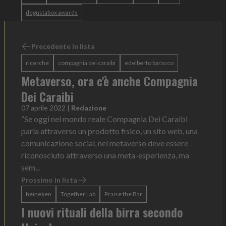
degustabox awards
Precedente in lista
ricerche
compagnia dei caraibi
edelberto baracco
Metaverso, ora c'è anche Compagnia
Dei Caraibi
07 aprile 2022
|
Redazione
“Se oggi nel mondo reale Compagnia Dei Caraibi
parla attraverso un prodotto fisico, un sito web, una
comunicazione social, nel metaverso deve essere
riconosciuto attraverso una meta-esperienza, ma
sem...
Prossimo in lista
heineken
Together Lab
Praise the Bar
I nuovi rituali della birra secondo