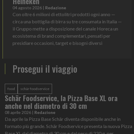
Heineken
04 agosto 2026
|
Redazione
Con oltre 6 milioni di ettolitri prodotti ogni anno —
circa una bottiglia di birra su tre consumata in Italia —
il Gruppo mette a disposizione del canale Horeca un
ecosistema di brand complementari, pensati per
presidiare occasioni, target e bisogni diversi
Prosegui il viaggio
food
schär foodservice
Schär Foodservice, la Pizza Base XL ora
anche nel diametro di 30 cm
08 aprile 2026
|
Redazione
Da aprile la Pizza Base Schär diventa disponibile anche in
formato più grande. Schär Foodservice presenta la nuova Pizza
Base XL dal diametro di 30 cm e dal peso di 220 g, per