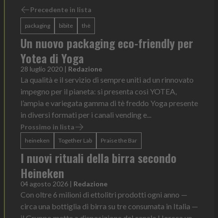
Precedente in lista
packaging
bibite
thè
Un nuovo packaging eco-friendly per
Yotea di Yoga
28 luglio 2020
|
Redazione
La qualità e il servizio di sempre uniti ad un rinnovato
impegno per il pianeta: si presenta così YOTEA,
l’ampia e variegata gamma di tè freddo Yoga presente
in diversi formati per i canali vending e...
Prossimo in lista
heineken
Together Lab
Praise the Bar
I nuovi rituali della birra secondo
Heineken
04 agosto 2026
|
Redazione
Con oltre 6 milioni di ettolitri prodotti ogni anno —
circa una bottiglia di birra su tre consumata in Italia —
il Gruppo mette a disposizione del canale Horeca un