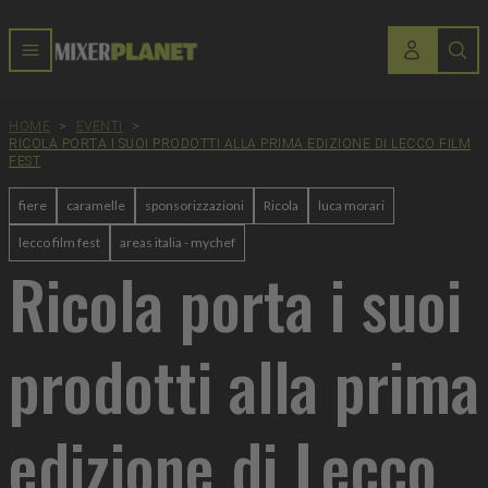
HOME
>
EVENTI
>
RICOLA PORTA I SUOI PRODOTTI ALLA PRIMA EDIZIONE DI LECCO FILM
FEST
fiere
caramelle
sponsorizzazioni
Ricola
luca morari
lecco film fest
areas italia - mychef
Ricola porta i suoi
prodotti alla prima
edizione di Lecco