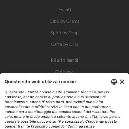
Eventi
Cibo by Grams
Spirit by Drop
Caffè by Drip
Gli altri mondi
Gbi News
Instoremag
Esplora il gruppo
Edra Edizioni
Edizioni LSWR