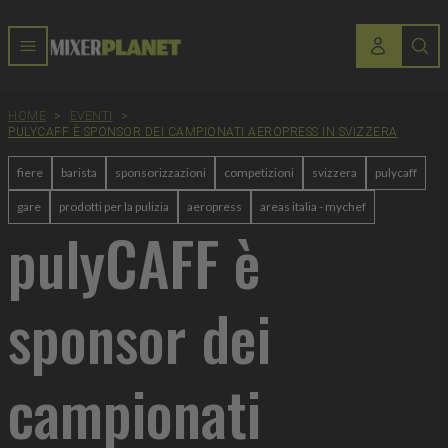
HOME
>
EVENTI
>
PULYCAFF È SPONSOR DEI CAMPIONATI AEROPRESS IN SVIZZERA
fiere
barista
sponsorizzazioni
competizioni
svizzera
pulycaff
gare
prodotti per la pulizia
aeropress
areas italia - mychef
pulyCAFF è
sponsor dei
campionati