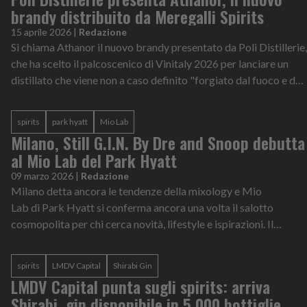
brandy distribuito da Meregalli Spirits
15 aprile 2026
|
Redazione
Si chiama Athanor il nuovo brandy presentato da Poli Distillerie,
che ha scelto il palcoscenico di Vinitaly 2026 per lanciare un
distillato che viene non a caso definito "forgiato dal fuoco e dal
temp...
spirits
park hyatt
Mio Lab
Milano, Still G.I.N. By Dre and Snoop debutta
al Mio Lab del Park Hyatt
09 marzo 2026
|
Redazione
Milano detta ancora le tendenze della mixology e Mio
Lab di Park Hyatt si conferma ancora una volta il salotto
cosmopolita per chi cerca novità, lifestyle e ispirazioni. Il
cocktail bar dell’hotel lux...
spirits
LMDV Capital
Shirabi Gin
LMDV Capital punta sugli spirits: arriva
Shirabi, gin disponibile in 5.000 bottiglie