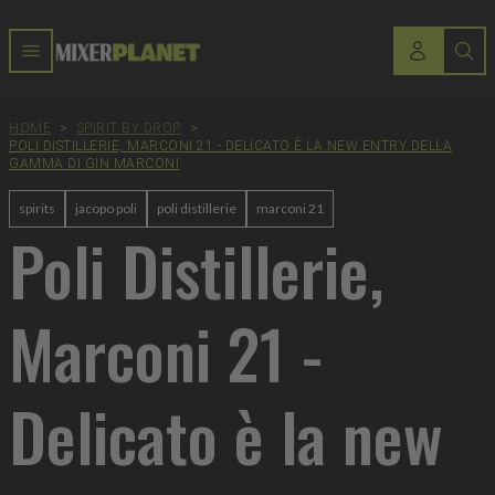
HOME
>
SPIRIT BY DROP
>
POLI DISTILLERIE, MARCONI 21 - DELICATO È LA NEW ENTRY DELLA
GAMMA DI GIN MARCONI
spirits
jacopo poli
poli distillerie
marconi 21
Poli Distillerie,
Marconi 21 -
Delicato è la new