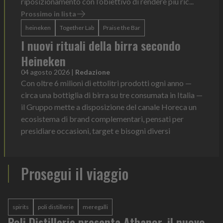
riposizionamento con l’obiettivo di rendere più ric...
Prossimo in lista
heineken
Together Lab
Praise the Bar
I nuovi rituali della birra secondo
Heineken
04 agosto 2026
|
Redazione
Con oltre 6 milioni di ettolitri prodotti ogni anno —
circa una bottiglia di birra su tre consumata in Italia —
il Gruppo mette a disposizione del canale Horeca un
ecosistema di brand complementari, pensati per
presidiare occasioni, target e bisogni diversi
Prosegui il viaggio
spirits
poli distillerie
meregalli
Poli Distillerie presenta Athanor, il nuovo