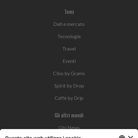
Temi
Dati e mercato
Tecnologie
Travel
Eventi
Cibo by Grams
Spirit by Drop
Caffè by Drip
Gli altri mondi
Gbi News