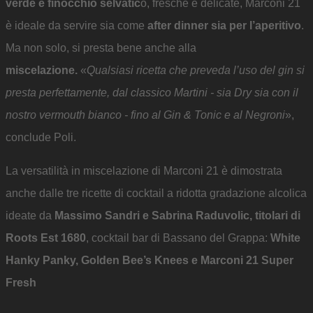
verde e finocchio selvatic
o, fresche e delicate, Marconi 21
è ideale da servire sia come
after dinner sia per l’aperitivo
.
Ma non solo, si presta bene anche alla
miscelazione.
«
Qualsiasi ricetta che preveda l’uso del gin si
presta perfettamente, dal classico Martini
- sia Dry sia con il
nostro vermouth bianco - fino al Gin & Tonic e al Negroni
»,
conclude Poli.
La versatilità in miscelazione di Marconi 21 è dimostrata
anche dalle tre ricette di cocktail a ridotta gradazione alcolica
ideate da
Massimo Sandri e Sabrina Raduvolic, titolari di
Roots Est 1680
, cocktail bar di Bassano del Grappa:
White
Hanky Panky, Golden Bee’s Knees e Marconi 21 Super
Fresh