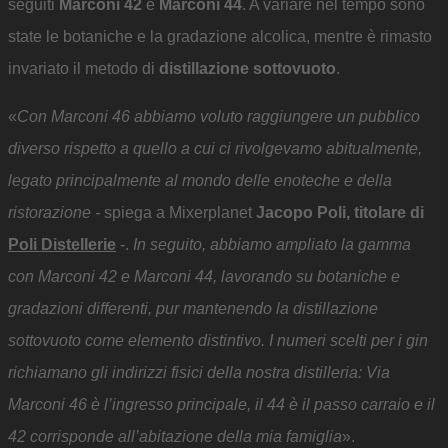
seguiti
Marconi 42
e
Marconi 44
. A variare nel tempo sono
state le botaniche e la gradazione alcolica, mentre è rimasto
invariato il metodo di
distillazione sottovuoto
.
«
Con Marconi 46 abbiamo voluto raggiungere un pubblico
diverso rispetto a quello a cui ci rivolgevamo abitualmente,
legato principalmente al mondo delle enoteche e della
ristorazione -
spiega a Mixerplanet
Jacopo Poli, titolare di
Poli Distellerie
-.
In seguito, abbiamo ampliato la gamma
con Marconi 42 e Marconi 44, lavorando su botaniche e
gradazioni differenti, pur mantenendo la distillazione
sottovuoto come elemento distintivo. I numeri scelti per i gin
richiamano gli indirizzi fisici della nostra distilleria: Via
Marconi 46 è l’ingresso principale, il 44 è il passo carraio e il
42 corrisponde all’abitazione della mia famiglia
».