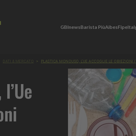
GBInews
Barista Più
Aibes
Fipe
Ita
>
DATI & MERCATO
>
PLASTICA MONOUSO, L’UE ACCOGLIE LE OBIEZIONI 
 l’Ue
oni