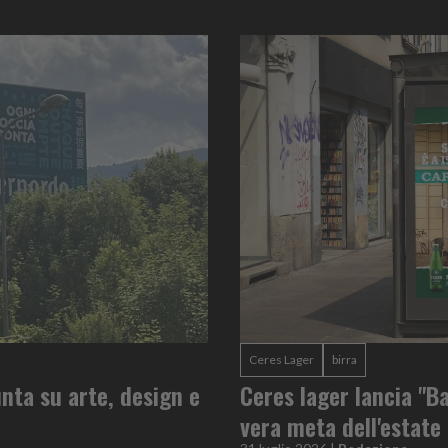
Ceres Lager
birra
nta su arte, design e
Ceres lager lancia "Ba
vera meta dell'estate