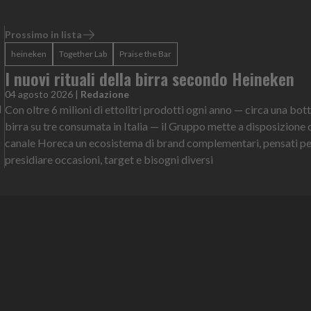
Prossimo in lista
heineken
Together Lab
Praise the Bar
I nuovi rituali della birra secondo Heineken
04 agosto 2026
|
Redazione
l
Con oltre 6 milioni di ettolitri prodotti ogni anno — circa una botti
birra su tre consumata in Italia — il Gruppo mette a disposizione 
canale Horeca un ecosistema di brand complementari, pensati pe
presidiare occasioni, target e bisogni diversi