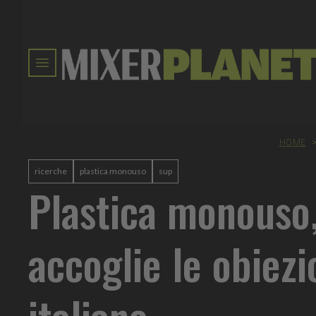
HOME
ricerche
plastica monouso
sup
Plastica monouso,
accoglie le obiezi
italiane