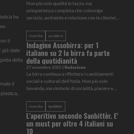
Non più solo qualità in tazza, ma
un’esperienza completa che coinvolge
lastica ha
servizio, ambiente e relazione con la clientela.
E' il ritratto del Bar Ideale, le cui
ore.
caratteristiche sono state messe nero su b...
ricerche
assobirra
on il
Indagine Assobirra: per 1
italiano su 2 la birra fa parte
 già stato
della quotidianità
 guida della
27 novembre 2025
|
Redazione
La birra continua a riflettere i cambiamenti
sociali e culturali dell’Italia. Non più solo
rmato il
bevanda, ma simbolo di socialità, piacere e
 plastica,
condivisione, affiancato da una crescente
attenzione all’equilibr...
ricerche
Sanbittèr
L'aperitivo secondo Sanbittèr. E'
un must per oltre 4 italiani su
10