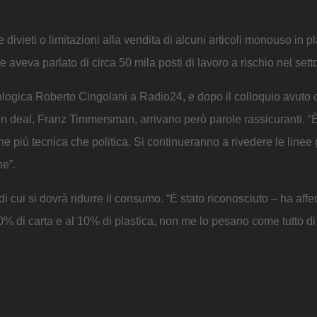
divieti o limitazioni alla vendita di alcuni articoli monouso in p
aveva parlato di circa 50 mila posti di lavoro a rischio nel sett
ologica Roberto Cingolani a Radio24, e dopo il colloquio avuto c
deal, Franz Timmersman, arrivano però parole rassicuranti. “È
e più tecnica che politica. Si continueranno a rivedere le linee
he”.
 di cui si dovrà ridurre il consumo. “È stato riconosciuto – ha affe
 90% di carta e al 10% di plastica, non me lo pesano come tutto di