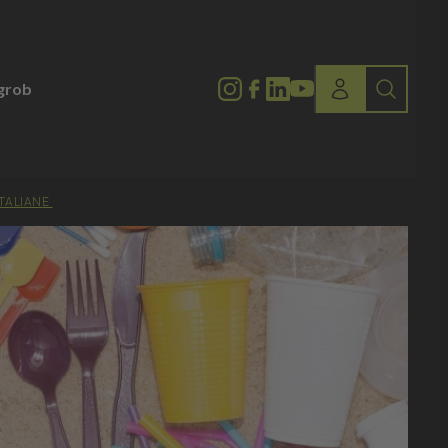
lgrob
ITALIANE