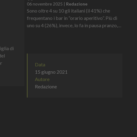
06 novembre 2025
|
Redazione
Sono oltre 4 su 10 gli italiani (il 41%) che
frequentano i bar in “orario aperitivo”. Più di
uno su 4 (26%), invece, lo fa in pausa pranzo,
uno su 5 (21%) per colazione e più di uno su 10
(12%) scegli...
glia di
del
r
Data
15 giugno 2021
Autore
Redazione