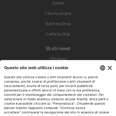
Eventi
Cibo by Grams
Spirit by Drop
Caffè by Drip
Gli altri mondi
Gbi News
Instoremag
Esplora il gruppo
Edra Edizioni
Edizioni LSWR
LSWR Group