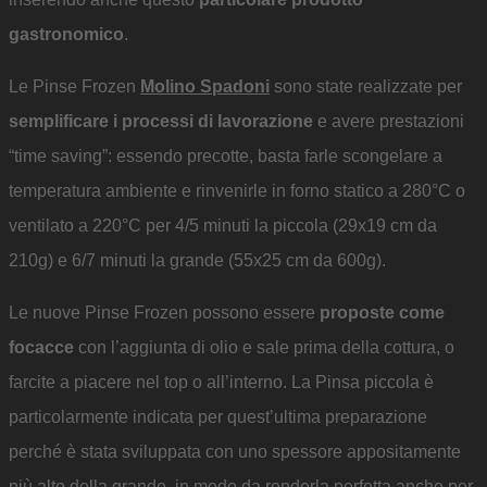
gastronomico
.
Le Pinse Frozen
Molino Spadoni
sono state realizzate per
semplificare i processi di lavorazione
e avere prestazioni
“time saving”: essendo precotte, basta farle scongelare a
temperatura ambiente e rinvenirle in forno statico a 280°C o
ventilato a 220°C per 4/5 minuti la piccola (29x19 cm da
210g) e 6/7 minuti la grande (55x25 cm da 600g).
Le nuove Pinse Frozen possono essere
proposte come
focacce
con l’aggiunta di olio e sale prima della cottura, o
farcite a piacere nel top o all’interno. La Pinsa piccola è
particolarmente indicata per quest’ultima preparazione
perché è stata sviluppata con uno spessore appositamente
più alto della grande, in modo da renderla perfetta anche per