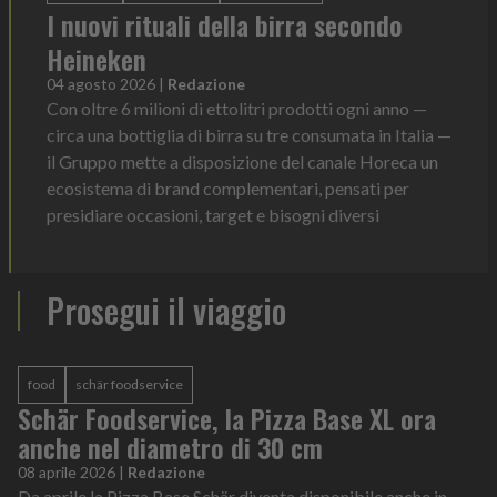
I nuovi rituali della birra secondo
Heineken
04 agosto 2026
|
Redazione
Con oltre 6 milioni di ettolitri prodotti ogni anno —
circa una bottiglia di birra su tre consumata in Italia —
il Gruppo mette a disposizione del canale Horeca un
ecosistema di brand complementari, pensati per
presidiare occasioni, target e bisogni diversi
Prosegui il viaggio
food
schär foodservice
Schär Foodservice, la Pizza Base XL ora
anche nel diametro di 30 cm
08 aprile 2026
|
Redazione
Da aprile la Pizza Base Schär diventa disponibile anche in