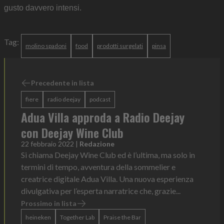
gusto davvero intensi.
Tag:
molino spadoni
food
prodotti surgelati
pinsa
Precedente in lista
fiere
radio deejay
podcast
Adua Villa approda a Radio Deejay
con Deejay Wine Club
22 febbraio 2022
|
Redazione
Si chiama Deejay Wine Club ed è l’ultima, ma solo in
termini di tempo, avventura della sommelier e
creatrice digitale Adua Villa. Una nuova esperienza
divulgativa per l’esperta narratrice che, grazie...
Prossimo in lista
heineken
Together Lab
Praise the Bar