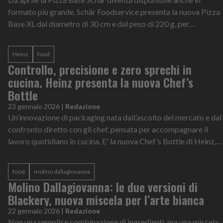
formato più grande. Schär Foodservice presenta la nuova Pizza
Base XL dal diametro di 30 cm e dal peso di 220 g, per
avvicinarsi ancora di pi...
Heinz
food
Controllo, precisione e zero sprechi in
cucina. Heinz presenta la nuova Chef’s
Bottle
23 gennaio 2026
|
Redazione
Un’innovazione di packaging nata dall’ascolto del mercato e dal
confronto diretto con gli chef, pensata per accompagnare il
lavoro quotidiano in cucina. E' la nuova Chef’s Bottle di Heinz,
la bottigli...
food
molino dallagiovanna
Molino Dallagiovanna: le due versioni di
Blackery, nuova miscela per l’arte bianca
22 gennaio 2026
|
Redazione
Non una semplice combinazione di ingredienti, ma una miscela