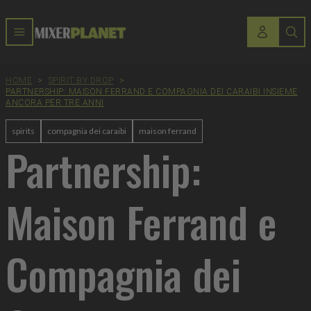
HOME
>
SPIRIT BY DROP
>
PARTNERSHIP: MAISON FERRAND E COMPAGNIA DEI CARAIBI INSIEME
ANCORA PER TRE ANNI
spirits
compagnia dei caraibi
maison ferrand
Partnership:
Maison Ferrand e
Compagnia dei