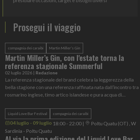
presidiare occasioni, target e bisogni diversi
Prosegui il viaggio
compagnia dei caraibi
Martin Miller’s Gin
Martin Miller’s Gin, con l'estate torna la
referenza stagionale Summerful
02 luglio 2026
|
Redazione
La referenza stagionale del brand celebra la leggerezza della
bella stagione con una referenza raffinata nata dall’incontro tra
rosmarino inglese, timo artico islandese e pura acqua di
sorgente d'Islanda
Liquid Love Bar Festival
compagnia dei caraibi
04 luglio - 09 luglio
18:00 - 22:00
|
Poltu Quatu (OT) , W
Sardinia - Poltu Quatu
Al via la prima edizione del Liquid Love Bar