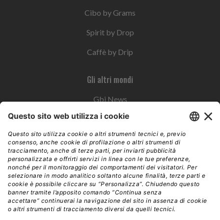
Cibo by Grams
Spirit by Drop
Caffè by Drip
Gli altri mondi
Gbi News
Instoremag
Esplora il gruppo
Edra Edizioni
Edizioni LSWR
LSWR Group