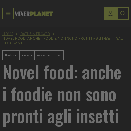
HOME
>
DATI & MERCATO
>
NOVEL FOOD: ANCHE I FOODIE NON SONO PRONTI AGLI INSETTI SAL
RISTORANTE
thefork
insetti
essento dinner
Novel food: anche
i foodie non sono
pronti agli insetti