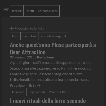
Tag:
thefork
insetti
essento dinner
Precedente in lista
fiere
fonte plose
areas italia - mychef
Anche quest’anno Plose parteciperà a
Beer Attraction
09 gennaio 2018
|
Redazione
A pochi giorni dall’immancabile appuntamento con
Sigep, la manifestazione presso RiminiFiere con cui
Fonte Plose apre un’intensa stagione di eventi
istituzionali, l’azienda altoatesina annuncia il suo...
Prossimo in lista
heineken
Together Lab
Praise the Bar
I nuovi rituali della birra secondo