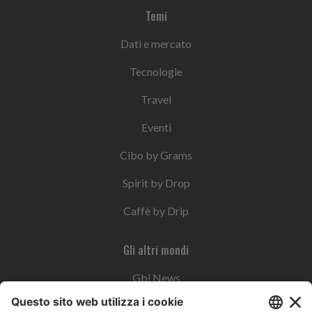
Temi
Dati e mercato
Tecnologie
Travel
Eventi
Cibo by Grams
Spirit by Drop
Caffè by Drip
Gli altri mondi
Gbi News
Instoremag