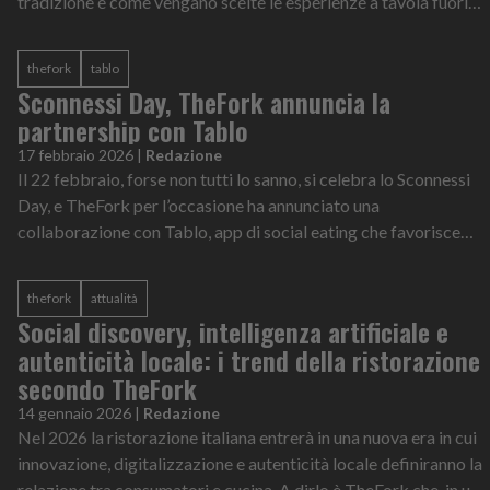
tradizione e come vengano scelte le esperienze a tavola fuori
casa.
thefork
tablo
Sconnessi Day, TheFork annuncia la
partnership con Tablo
17 febbraio 2026
|
Redazione
Il 22 febbraio, forse non tutti lo sanno, si celebra lo Sconnessi
Day, e TheFork per l’occasione ha annunciato una
collaborazione con Tablo, app di social eating che favorisce
l’incontro tra persone a...
thefork
attualità
Social discovery, intelligenza artificiale e
autenticità locale: i trend della ristorazione
secondo TheFork
14 gennaio 2026
|
Redazione
Nel 2026 la ristorazione italiana entrerà in una nuova era in cui
innovazione, digitalizzazione e autenticità locale definiranno la
relazione tra consumatori e cucina. A dirlo è TheFork che, in una