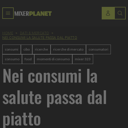
HOME
>
DATI & MERCATO
>
NEI CONSUMI LA SALUTE PASSA DAL PIATTO
consumi
cibo
ricerche
ricerche di mercato
consumatori
consumo
food
momenti di consumo
mixer 323
Nei consumi la
salute passa dal
piatto