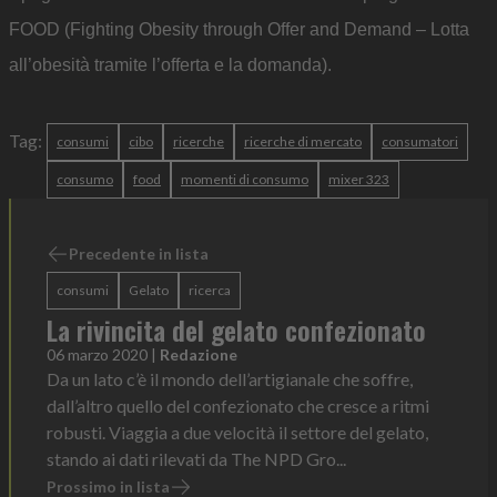
FOOD (Fighting Obesity through Offer and Demand – Lotta
all’obesità tramite l’offerta e la domanda).
Tag:
consumi
cibo
ricerche
ricerche di mercato
consumatori
consumo
food
momenti di consumo
mixer 323
Precedente in lista
consumi
Gelato
ricerca
La rivincita del gelato confezionato
06 marzo 2020
|
Redazione
Da un lato c’è il mondo dell’artigianale che soffre,
dall’altro quello del confezionato che cresce a ritmi
robusti. Viaggia a due velocità il settore del gelato,
stando ai dati rilevati da The NPD Gro...
Prossimo in lista