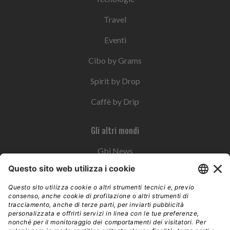
Travel
Eventi
Cibo by Grams
Spirit by Drop
Caffè by Drip
Gli altri mondi
Gbi News
Instoremag
Esplora il gruppo
Edra Edizioni