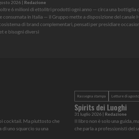
gosto 2026
|
Redazione
oltre 6 milioni di ettolitri prodotti ogni anno — circa una bottiglia d
re consumata in Italia — il Gruppo mette a disposizione del canale
cosistema di brand complementari, pensati per presidiare occasion
et e bisogni diversi
Rassegna stampa
Letture di agost
Spirits dei Luoghi
31 luglio 2026
|
Redazione
oi cocktail. Ma piuttosto che
Il libro non è solo una guida, 
ta di uno squarcio su una
che parla a professionisti del s