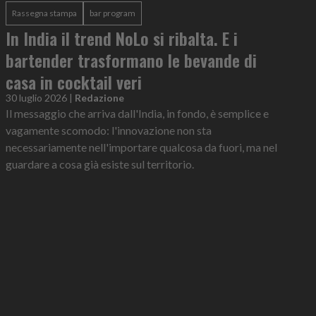
Rassegna stampa
bar program
In India il trend NoLo si ribalta. E i
bartender trasformano le bevande di
casa in cocktail veri
30 luglio 2026
|
Redazione
Il messaggio che arriva dall'India, in fondo, è semplice e
vagamente scomodo: l'innovazione non sta
necessariamente nell'importare qualcosa da fuori, ma nel
guardare a cosa già esiste sul territorio.