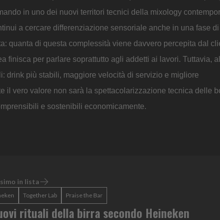
formando in uno dei nuovi territori tecnici della mixology contemp
tinui a cercare differenziazione sensoriale anche in una fase d
: quanta di questa complessità viene davvero percepita dal cli
finisca per parlare soprattutto agli addetti ai lavori. Tuttavia, 
: drink più stabili, maggiore velocità di servizio e migliore
 il vero valore non sarà la spettacolarizzazione tecnica delle b
comprensibili e sostenibili economicamente.
simo in lista
neken
Together Lab
Praise the Bar
uovi rituali della birra secondo Heineken