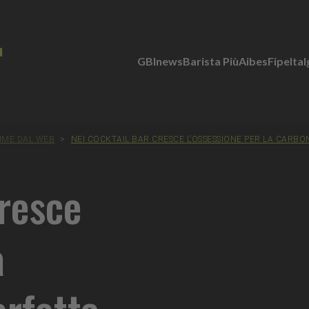
GBInews
Barista Più
Aibes
Fipe
Ita
SIME DAL WEB
>
NEI COCKTAIL BAR CRESCE L’OSSESSIONE PER LA CARB
cresce
a
rfetta