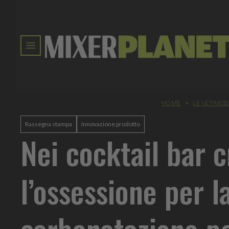
HOME
>
LE ULTIMIS
Rassegna stampa
Innovazione prodotto
Nei cocktail bar 
l’ossessione per l
carbonatazione pe