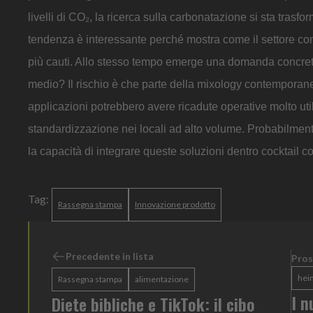
livelli di CO₂, la ricerca sulla carbonatazione si sta tras
tendenza è interessante perché mostra come il settore con
più cauti. Allo stesso tempo emerge una domanda concreta
medio? Il rischio è che parte della mixology contemporanea 
applicazioni potrebbero avere ricadute operative molto utili
standardizzazione nei locali ad alto volume. Probabilmente
la capacità di integrare queste soluzioni dentro cocktail 
Tag:
Rassegna stampa
Innovazione prodotto
Precedente in lista
Pros
hei
Rassegna stampa
alimentazione
I n
Diete bibliche e TikTok: il cibo