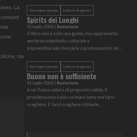
capitale europea in quattro anni decisivi della
oranea. La
Rassegna stampa
Letture di agosto
sua storia
Spirits dei Luoghi
i consumi
31 luglio 2026
|
Redazione
ente
Il libro non è solo una guida, ma rappresenta
alcune
anche un manifesto culturale e
imprenditoriale che parla a professionisti del
settore e viaggiatori curiosi
ollicine, ma
Rassegna stampa
Letture di agosto
Buono non è sufficiente
31 luglio 2026
|
Redazione
in un Paese saturo di proposte valide, il
problema non è più cucinare bene ma farsi
scegliere. E farsi scegliere richiede
competenze che vanno ben oltre il mestiere ai
fornelli