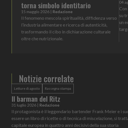
04 a
torna simbolo identitario
Con 
15 maggio 2026
|
Redazione
su t
Il fenomeno mescola spiritualità, diffidenza verso
un e
l’industria alimentare e ricerca di autenticità,
targ
trasformando il cibo in dichiarazione culturale
oltre che nutrizionale.
Notizie correlate
Letture di agosto
Rassegna stampa
Il barman del Ritz
31 luglio 2026
|
Redazione
Il protagonista è il leggendario bartender Frank Meier e i su
essere un libro di ricette o di tecnica di miscelazione, si trat
capitale europea in quattro anni decisivi della sua storia