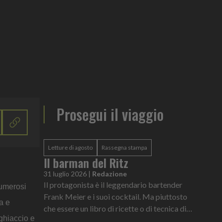
Prosegui il viaggio
Letture di agosto
Rassegna stampa
Il barman del Ritz
31 luglio 2026
|
Redazione
Il protagonista è il leggendario bartender
umerosi
Frank Meier e i suoi cocktail. Ma piuttosto
a e
che essere un libro di ricette o di tecnica di
 ghiaccio e
miscelazione, si tratta di uno squarcio su una