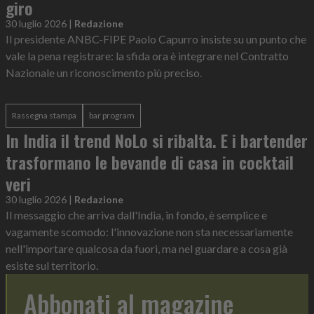
giro
30 luglio 2026
|
Redazione
Il presidente ANBC-FIPE Paolo Capurro insiste su un punto che
vale la pena registrare: la sfida ora è integrare nel Contratto
Nazionale un riconoscimento più preciso.
Rassegna stampa
bar program
In India il trend NoLo si ribalta. E i bartender
trasformano le bevande di casa in cocktail
veri
30 luglio 2026
|
Redazione
Il messaggio che arriva dall'India, in fondo, è semplice e
vagamente scomodo: l'innovazione non sta necessariamente
nell'importare qualcosa da fuori, ma nel guardare a cosa già
esiste sul territorio.
Abbonati al magazine