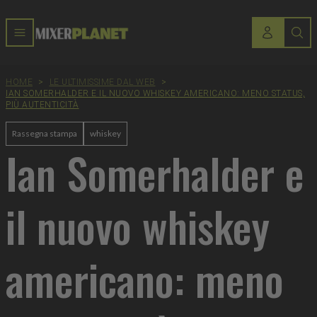
HOME
>
LE ULTIMISSIME DAL WEB
>
IAN SOMERHALDER E IL NUOVO WHISKEY AMERICANO: MENO STATUS,
PIÙ AUTENTICITÀ
Rassegna stampa
whiskey
Ian Somerhalder e
il nuovo whiskey
americano: meno