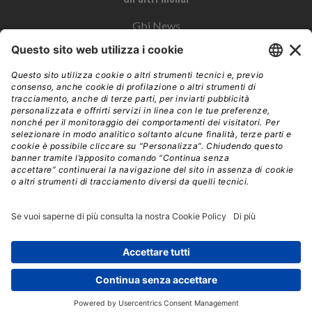
Gbi News
Instoremag
Esplora il gruppo
Edra Edizioni
Edizioni LSWR
LSWR Group
Edra Edizioni
La Tribuna
Mixer è un prodotto del network Edra Edizioni. Direzione, amministrazione,
redazione, pubblicità | © Copyright 2026 – Tutti i diritti riservati | Partita IVA e C.F.
14392510963