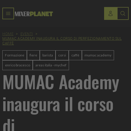
HOME
>
EVENTI
>
MUMAC ACADEMY INAUGURA IL CORSO DI PERFEZIONAMENTO SUL
CAFFÈ
Formazione
fiere
barista
corsi
caffè
mumac academy
enrico bracesco
areas italia - mychef
MUMAC Academy
inaugura il corso
di