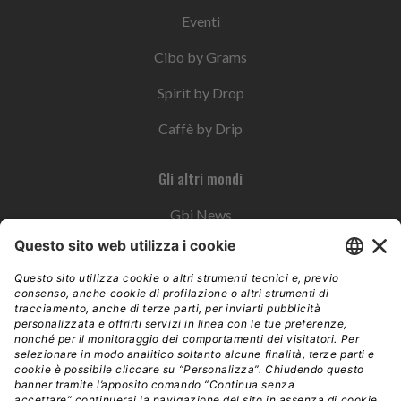
Eventi
Cibo by Grams
Spirit by Drop
Caffè by Drip
Gli altri mondi
Gbi News
Instoremag
Esplora il gruppo
Edra Edizioni
Edizioni LSWR