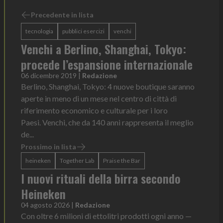
Precedente in lista
tecnologia
pubblici esercizi
venchi
Venchi a Berlino, Shanghai, Tokyo:
procede l’espansione internazionale
06 dicembre 2019
|
Redazione
Berlino, Shanghai, Tokyo: 4 nuove boutique saranno
aperte in meno di un mese nel centro di città di
riferimento economico e culturale per i loro
Paesi. Venchi, che da 140 anni rappresenta il meglio
de...
Prossimo in lista
heineken
Together Lab
Praise the Bar
I nuovi rituali della birra secondo
Heineken
04 agosto 2026
|
Redazione
Con oltre 6 milioni di ettolitri prodotti ogni anno —