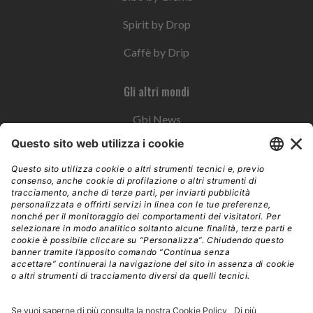
Spirit by Drop
Caffè by Drip
Gli altri mondi
Gbi News
Instoremag
Esplora il gruppo
Edra Edizioni
Edizioni LSWR
LSWR Group
Edra Edizioni