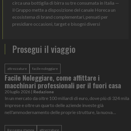
circa una bottiglia di birra su tre consumata in Italia —
il Gruppo mette a disposizione del canale Horeca un
ecosistema di brand complementari, pensati per
presidiare occasioni, target e bisogni diversi
Prosegui il viaggio
attrezzature
facile noleggiare
Facile Noleggiare, come affittare i
macchinari professionali per il fuori casa
20 luglio 2026
|
Redazione
In un mercato da oltre 100 miliardi di euro, dove più di 324 mila
imprese e oltre un quarto delle aziende investe già
nell'ammodernamento delle proprie strutture, la nuova
competitività passa dalle attrezzature professionali
Rassegna stampa
attrezzature