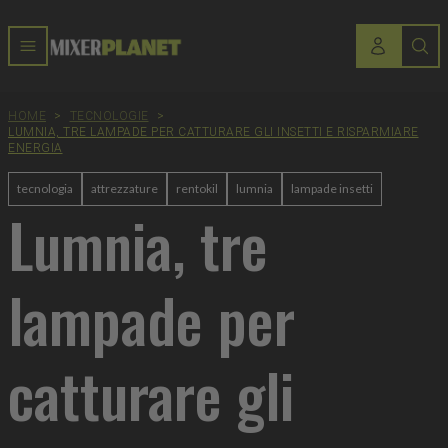
HOME
>
TECNOLOGIE
>
LUMNIA, TRE LAMPADE PER CATTURARE GLI INSETTI E RISPARMIARE
ENERGIA
tecnologia
attrezzature
rentokil
lumnia
lampade insetti
Lumnia, tre
lampade per
catturare gli