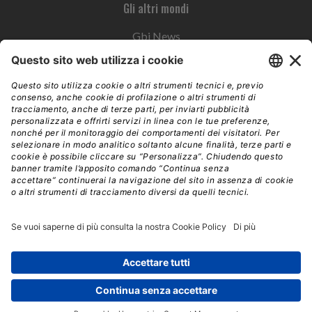
Gli altri mondi
Gbi News
Instoremag
Esplora il gruppo
Edra Edizioni
Edizioni LSWR
LSWR Group
Edra Edizioni
La Tribuna
Mixer è un prodotto del network Edra Edizioni. Direzione, amministrazione,
redazione, pubblicità | © Copyright 2026 – Tutti i diritti riservati | Partita IVA e C.F.
14392510963