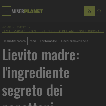
HOME
>
EVENTI
>
LIEVITO MADRE: L'INGREDIENTE SEGRETO DEI PANETTONI FIASCONARO
mario fiasconaro
food
lievito madre
lunedì di mixer lancio
Lievito madre:
l'ingrediente
segreto dei