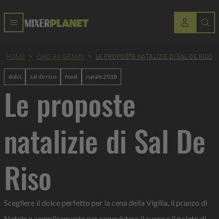
HOME
>
CIBO BY GRAMS
>
LE PROPOSTE NATALIZIE DI SAL DE RISO
dolci
sal de riso
food
natale 2018
Le proposte
natalizie di Sal De
Riso
Scegliere il dolce perfetto per la cena della Vigilia, il pranzo di
Natale o semplicemente per conquistare il cuore e il palato di