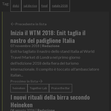
Tag:
dolci
sal de riso
food
natale 2018
Precedente in lista
Inizia il WTM 2018: Enit taglia il
nastro del padiglione Italia
07 novembre 2018
|
Redazione
Enit ha tagliato il nastro dello stand Italia al World
Travel Market di Londra nel primo giorno
dell'edizione 2018 della fiera del turismo
internazionale. Il compito è toccato all'ambasciatore
italian...
Prossimo in lista
heineken
Together Lab
Praise the Bar
I nuovi rituali della birra secondo
Heineken
04 agosto 2026
|
Redazione