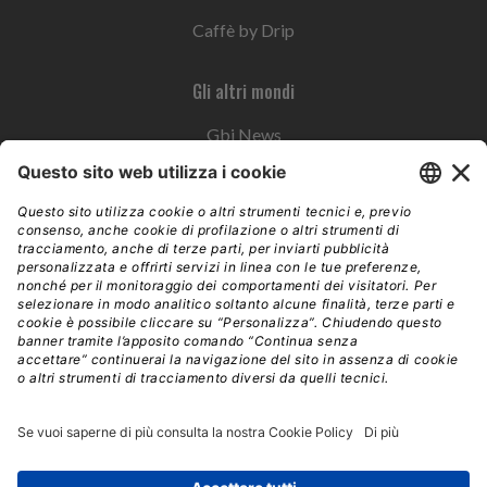
Caffè by Drip
Gli altri mondi
Gbi News
Instoremag
Esplora il gruppo
Edra Edizioni
Edizioni LSWR
LSWR Group
Edra Edizioni
La Tribuna
Mixer è un prodotto del network Edra Edizioni. Direzione, amministrazione,