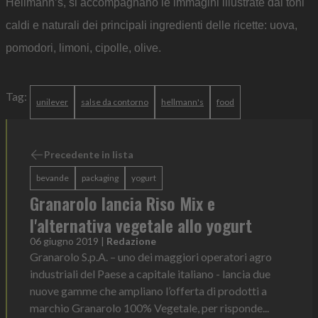
Hellmann’s, si accompagnano le immagini illustrate dai toni
caldi e naturali dei principali ingredienti delle ricette: uova,
pomodori, limoni, cipolle, olive.
Tag:
unilever
salse da contorno
hellmann's
food
Precedente in lista
bevande
packaging
yogurt
Granarolo lancia Riso Mix e
l'alternativa vegetale allo yogurt
06 giugno 2019
|
Redazione
Granarolo S.p.A. – uno dei maggiori operatori agro
industriali del Paese a capitale italiano - lancia due
nuove gamme che ampliano l’offerta di prodotti a
marchio Granarolo 100% Vegetale, per risponde...