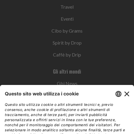
Travel
Eventi
Cibo by Grams
Spirit by Drop
Caffè by Drip
Gli altri mondi
Gbi News
Instoremag
Esplora il gruppo
Edra Edizioni