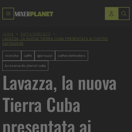
HOME
>
DATI & MERCATO
>
LAVAZZA, LA NUOVA TIERRA CUBA PRESENTATA AI COFFEE
DEFENDERS
ricerche
caffè
igor nuzzi
coffee defenders
la reserva de ¡tierra! cuba
Lavazza, la nuova
Tierra Cuba
presentata ai