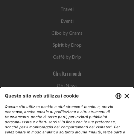
Travel
Eventi
Cibo by Grams
Spirit by Drop
Caffè by Drip
Gli altri mondi
Gbi News
Instoremag
Esplora il gruppo
Edra Edizioni