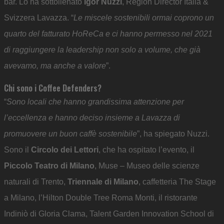
bar. Lo ha sottolienato
Igor Nuzzi
, Region Director Italia &
Svizzera Lavazza. “
Le miscele sostenibili ormai coprono un
quarto del fatturato HoReCa e ci hanno permesso nel 2021
di raggiungere la leadership non solo a volume, che già
avevamo, ma anche a valore
”.
Chi sono i Coffee Defenders?
“
Sono locali che hanno grandissima attenzione per
l’eccellenza e hanno deciso insieme a Lavazza di
promuovere un buon caffè sostenibile
”, ha spiegato Nuzzi.
Sono il
Circolo dei Lettori
, che ha ospitato l’evento, il
Piccolo Teatro di Milano
, Muse – Museo delle scienze
naturali di Trento,
Triennale di Milano
, caffetteria The Stage
a Milano, l’Hilton Double Tree Roma Monti, il ristorante
Indiniò di Gloria Clama, Talent Garden Innovation School di