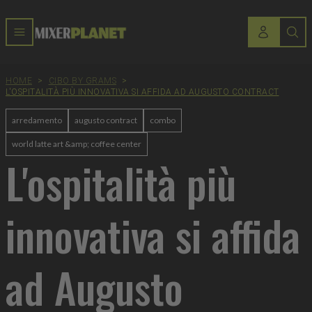
HOME
>
CIBO BY GRAMS
>
L'OSPITALITÀ PIÙ INNOVATIVA SI AFFIDA AD AUGUSTO CONTRACT
arredamento
augusto contract
combo
world latte art &amp; coffee center
L'ospitalità più
innovativa si affida
ad Augusto