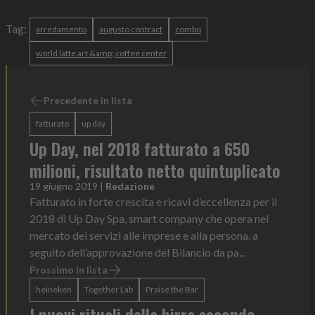
Tag:
arredamento
augusto contract
combo
world latte art &amp; coffee center
Precedente in lista
fatturato
up day
Up Day, nel 2018 fatturato a 650
milioni, risultato netto quintuplicato
19 giugno 2019
|
Redazione
Fatturato in forte crescita e ricavi d’eccellenza per il
2018 di Up Day Spa, smart company che opera nel
mercato dei servizi alle imprese e alla persona, a
seguito dell’approvazione del Bilancio da pa...
Prossimo in lista
heineken
Together Lab
Praise the Bar
I nuovi rituali della birra secondo