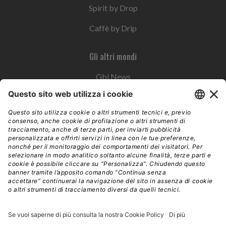
Spirit by Drop
Caffè by Drip
Gli altri mondi
Gbi News
Instoremag
Esplora il gruppo
Edra Edizioni
Edizioni LSWR
LSWR Group
Edra Edizioni
La Tribuna