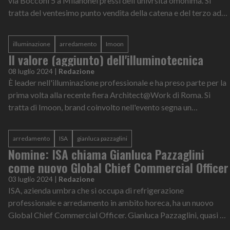
via Bocconi 5 a Milanonei pressi dell'univrsità omonima. Si
tratta del ventesimo punto vendita della catena e del terzo ad
essere inaugu...
illuminazione
arredamento
Imoon
Il valore (aggiunto) dell'illuminotecnica
08 luglio 2024
|
Redazione
È leader nell'illuminazione professionale e ha preso parte per la
prima volta alla recente fiera Architect@Work di Roma. Si
tratta di Imoon, brand coinvolto nell'evento segna un
importante passo avant...
arredamento
ISA
gianluca pazzaglini
Nomine: ISA chiama Gianluca Pazzaglini
come nuovo Global Chief Commercial Officer
03 luglio 2024
|
Redazione
ISA, azienda umbra che si occupa di refrigerazione
professionale e arredamento in ambito horeca, ha un nuovo
Global Chief Commercial Officer. Gianluca Pazzaglini, quasi 30
anni di esperienza nelle div...