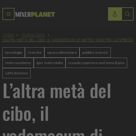
HOME
>
TECNOLOGIE
>
L’ALTRA METÀ DEL CIBO, IL VADEMECUM DI METRO CONTRO LO SPRECO
tecnologia
ricerche
spreco alimentare
pubblici esercizi
metro academy
apci. metro italia
scuaola superiore sant'anna di pisa
caffè diemme
L’altra metà del
cibo, il
vademecum di