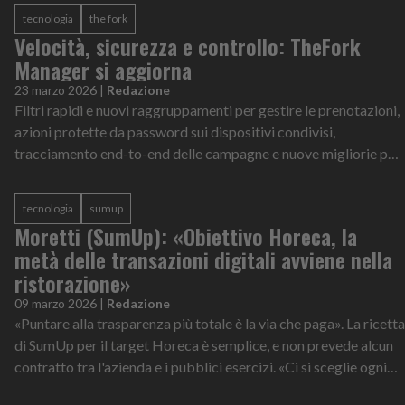
tecnologia
the fork
Velocità, sicurezza e controllo: TheFork
Manager si aggiorna
23 marzo 2026
|
Redazione
Filtri rapidi e nuovi raggruppamenti per gestire le prenotazioni,
azioni protette da password sui dispositivi condivisi,
tracciamento end-to-end delle campagne e nuove migliorie per
l’app mobile. Sono...
tecnologia
sumup
Moretti (SumUp): «Obiettivo Horeca, la
metà delle transazioni digitali avviene nella
ristorazione»
09 marzo 2026
|
Redazione
«Puntare alla trasparenza più totale è la via che paga». La ricetta
di SumUp per il target Horeca è semplice, e non prevede alcun
contratto tra l'azienda e i pubblici esercizi. «Ci si sceglie ogni
gio...