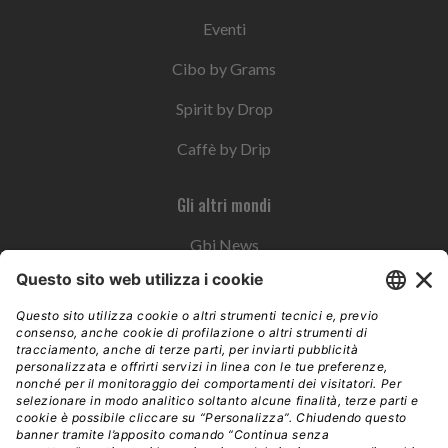
Eventi
Cibo by Grams
Spirit by Drop
Caffè by Drip
Gli altri mondi
Gbi News
Instoremag
Esplora il gruppo
Edra Edizioni
Edizioni LSWR