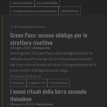
metro academy
apci. metro italia
scuaola superiore sant'anna di pisa
caffè diemme
Precedente in lista
Green Pass: nessun obbligo per le
strutture ricettive
26 luglio 2021
|
Redazione
Dal 6 agosto, il Green Pass sarà obbligatorio per le
attività che offrono servizi di ristorazione, ma solo
per il servizio al tavolo al chiuso. Bisognerà esserne in
posse inoltre obbligatorio per luog...
Prossimo in lista
heineken
Together Lab
Praise the Bar
I nuovi rituali della birra secondo
Heineken
04 agosto 2026
|
Redazione