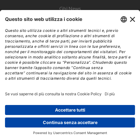
Gbi News
Instoremag
Esplora il gruppo
Edra Edizioni
Edizioni LSWR
LSWR Group
Edra Edizioni
La Tribuna
Mixer è un prodotto del network Edra Edizioni. Direzione, amministrazione,
redazione, pubblicità | © Copyright 2026 – Tutti i diritti riservati | Partita IVA e C.F.
14392510963