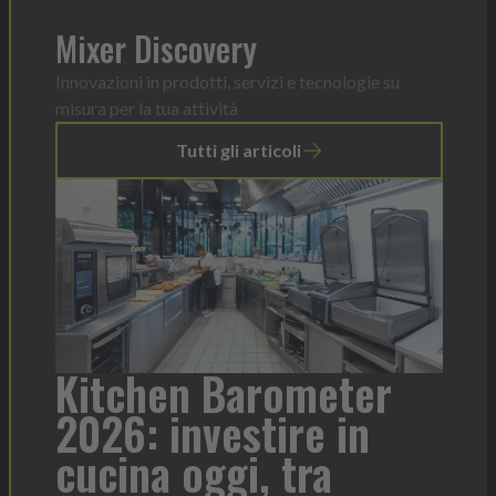
Mixer Discovery
Innovazioni in prodotti, servizi e tecnologie su
misura per la tua attività
Tutti gli articoli
a
Kitchen Barometer
He
2026: investire in
fo
cucina oggi, tra
con