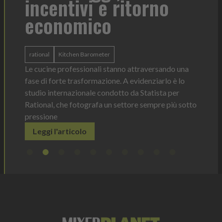
incentivi e ritorno
economico
Heinz 
 anno —
La novi
n Italia
ergonom
rational
Kitchen Barometer
e Horeca
dosagg
ati per
Le cucine professionali stanno attraversando una
Legg
fase di forte trasformazione. A evidenziarlo è lo
studio internazionale condotto da Statista per
Rational, che fotografa un settore sempre più sotto
pressione
Leggi l'articolo