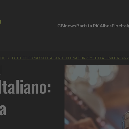
GBInews
Barista Più
Aibes
Fipe
Ita
ROP
>
ISTITUTO ESPRESSO ITALIANO: IN UNA SURVEY TUTTA L'IMPORTA
Italiano:
ta