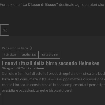
i Formazione
"La Classe di Essse"
destinato agli operatori che
bar
Prossimo in lista
heineken
Together Lab
Praise the Bar
I nuovi rituali della birra secondo Heineken
04 agosto 2026
|
Redazione
Con oltre 6 milioni di ettolitri prodotti ogni anno — circa una bott
birra su tre consumata in Italia — il Gruppo mette a disposizione 
canale Horeca un ecosistema di brand complementari, pensati p
presidiare occasioni, target e bisogni diversi
i