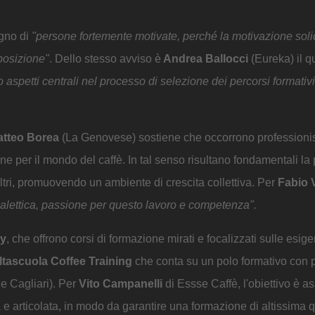
ogno di
"persone fortemente motivate, perché la motivazione soli
posizione"
. Dello stesso avviso è
Andrea Ballocci
(Eureka) il q
aspetti centrali nel processo di selezione dei percorsi formativi
tteo Borea
(La Genovese) sostiene che occorrono professionist
e per il mondo del caffè. In tal senso risultano fondamentali la
altri, promuovendo un ambiente di crescita collettiva. Per
Fabio 
alettica, passione per questo lavoro e competenza".
y
, che offrono corsi di formazione mirati e focalizzati sulle esig
ltascuola Coffee Training
che conta su un polo formativo con p
 e Cagliari). Per
Vito Campanelli
di Essse Caffè, l'obiettivo è as
a e articolata, in modo da garantire una formazione di altissima q