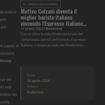
iei - istituto espresso italiano
Matteo Colzani diventa il
da resta la
miglior barista italiano
uale
vincendo l'Espresso Italiano
 più
Champion 2026
19 giugno 2026
|
Redazione
Con la vittoria nella finale nazionale del
campionato baristi dell’Istituto Espresso
Italiano, Colzani accede alle finalissime
i capaci di
internazionali che si svolgeranno a novembre
 passione
presso la Factory 1895 di Lavazza a Torino
Verona
Data
enze del
18 aprile 2024
Autore
iù sedi
Redazione
sistere nei
ualità,