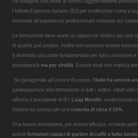
Un'indagine che mette al centro l'aggiornamento professiona
l’Istituto Espresso Italiano (IEI) per evidenziare come e q
sommata all’esperienza professionale maturata sul camp
La formazione deve avere un approccio olistico per una ma
di qualità può portare. Inoltre non possono essere trascur
è diventata una parte fondamentale per farsi conoscere e 
passaparola
ma per viralità
. Essere virali non implica pe
"Se paragonata all'Unione Europea,
l'Italia ha ancora 
partecipazione alla formazione in tutti i settori, infatti s
afferma il presidente di IEI,
Luigi Morello
, evidenziando c
italiane ha conosciuto una
crescita di circa il 10%.
Una buona formazione, per essere efficace, richiede però 
quindi
formatori capaci di parlare di caffè a tutto tondo