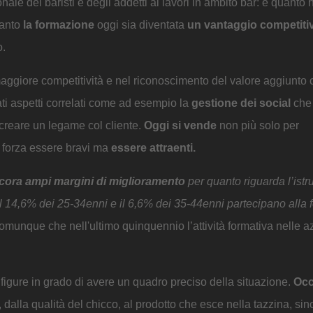
le dei baristi e degli addetti ai lavori in ambito bar: è quanto h
uanto
la formazione
oggi sia diventata
un vantaggio competiti
o.
ggiore competitività e nel riconoscimento del valore aggiunto c
ati aspetti correlati come ad esempio la
gestione dei social
che 
creare un legame col cliente.
Oggi si vende
non più solo per
r forza essere bravi ma
essere attraenti.
ancora ampi margini di miglioramento
per quanto riguarda l’istr
olo il 14,6% dei 25-34enni e il 6,6% dei 35-44enni partecipano alla
omunque che nell'ultimo quinquennio l’attività formativa nelle 
figure in grado di avere un quadro preciso della situazione.
Occ
, dalla qualità del chicco, al prodotto che esce nella tazzina, sin