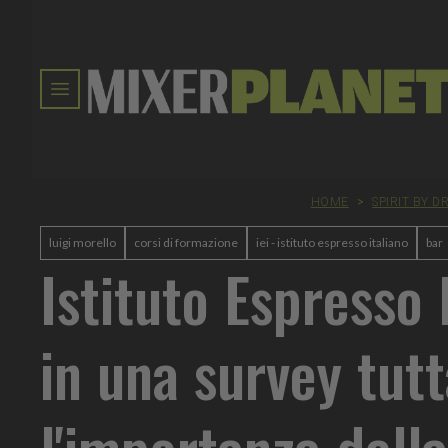
HOME
>
SPIRIT BY D
luigi morello
corsi di formazione
iei - istituto espresso italiano
bar
Istituto Espresso 
in una survey tut
l'importanza della