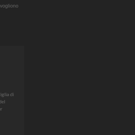
 vogliono
iglia di
del
er