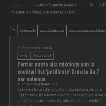
efficace e continuativa. A questo scopo è nato il Centro d
imparare la professione o perfezionarsi.
Tag:
luigi morello
corsi di formazione
iei - istituto espresso italiano
Precedente in lista
perrier
ricette cocktail
Perrier punta alla mixology con la
cocktail list 'petillante' firmata da 7
bar milanesi
18 aprile 2024
|
Redazione
Conferire la caratteristica bollicina esuberante, dare
leggerezza e freschezza e anche, cosa che piace assai d
questi tempi, abbassare il grado alcolico del cocktail.