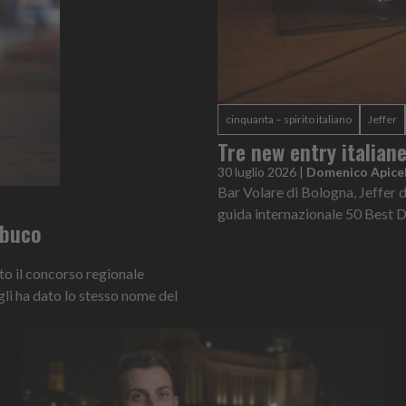
cinquanta – spirito italiano
Jeffer
Tre new entry italian
30 luglio 2026
|
Domenico Apicel
Bar Volare di Bologna, Jeffer d
guida internazionale 50 Best 
ambuco
nto il concorso regionale
gli ha dato lo stesso nome del