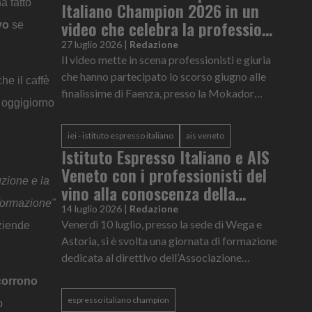
a fatto
Italiano Champion 2026 in un
video che celebra la professione
vo
se
del barista
27 luglio 2026
|
Redazione
Il video mette in scena professionisti e giuria
che hanno partecipato lo scorso giugno alle
he il caffè
finalissime di Faenza, presso la Mokador
oggigiorno
Experience Academy
iei - istituto espresso italiano
ais veneto
Istituto Espresso Italiano e AIS
Veneto con i professionisti del
uzione e la
vino alla conoscenza della
 formazione"
tazzina
14 luglio 2026
|
Redazione
Venerdì 10 luglio, presso la sede di Wega e
aziende
Astoria, si è svolta una giornata di formazione
dedicata al direttivo dell’Associazione
Italiana Sommelier (AIS) Veneto
orrono
espresso italiano champion
o