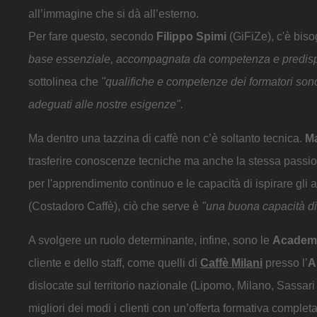
all’immagine che si dà all’esterno.
Per fare questo, secondo
Filippo Spimi
(GiFiZe), c'è bis
base essenziale, accompagnata da competenza e predis
sottolinea che
"qualifiche e competenze dei formatori sono 
adeguati alle nostre esigenze".
Ma dentro una tazzina di caffè non c’è soltanto tecnica.
Ma
trasferire conoscenze tecniche ma anche la stessa passion
per l'apprendimento continuo e le capacità di ispirare gli 
(Costadoro Caffè), ciò che serve è
"una buona capacità di
A svolgere un ruolo determinante, infine, sono le
Academ
cliente e dello staff, come quelli di
Caffè Milani
presso l’
A
dislocate sul territorio nazionale (Lipomo, Milano, Sassari
migliori dei modi i clienti con un’offerta formativa complet