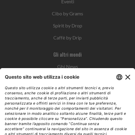
Eventi
Cibo by Grams
Spirit by Drop
Caffè by Drip
Gli altri mondi
Gbi News
Instoremag
Esplora il gruppo
Edra Edizioni
Edizioni LSWR
LSWR Group