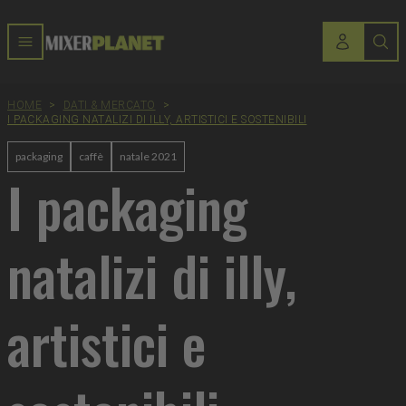
HOME
>
DATI & MERCATO
>
I PACKAGING NATALIZI DI ILLY, ARTISTICI E SOSTENIBILI
packaging
caffè
natale 2021
I packaging
natalizi di illy,
artistici e