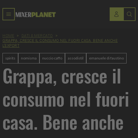
HOME
>
DATI & MERCATO
>
GRAPPA, CRESCE IL CONSUMO NEL FUORI CASA. BENE ANCHE
L’EXPORT
spirits
nomisma
nuccio caffo
assodistil
emanuele di faustino
Grappa, cresce il
consumo nel fuori
casa. Bene anche