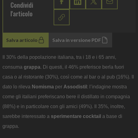
Condividi
l'articolo
Salva articolo
Salva in versione PDF
Il 30% della popolazione italiana, tra i 18 e i 65 anni,
consuma
grappa
. Di questi, il 46% preferisce berla fuori
casa o al ristorante (30%), così come al bar o al pub (16%). Il
dato lo rileva
Nomisma
per
Assodistil
: l’indagine mostra
come gli italiani preferiscano bere il distillato in compagnia
(88%) e in particolare con gli amici (49%). Il 35%, inoltre,
sarebbe interessato a
sperimentare cocktail
a base di
grappa.