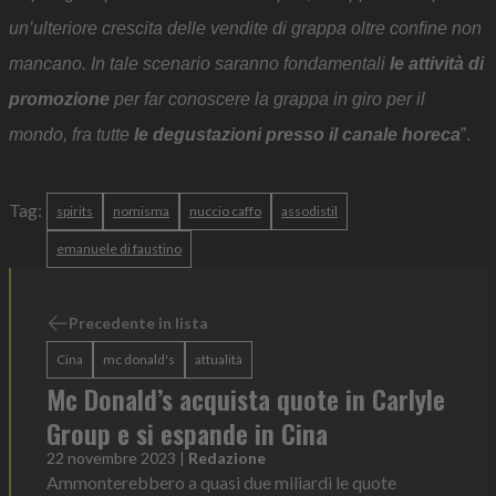
un’ulteriore crescita delle vendite di grappa oltre conﬁne non
mancano. In tale scenario saranno fondamentali
le attività di
promozione
per far conoscere la grappa in giro per il
mondo, fra tutte
le degustazioni presso il canale horeca
”.
Tag:
spirits
nomisma
nuccio caffo
assodistil
emanuele di faustino
Precedente in lista
Cina
mc donald's
attualità
Mc Donald’s acquista quote in Carlyle
Group e si espande in Cina
22 novembre 2023
|
Redazione
Ammonterebbero a quasi due miliardi le quote