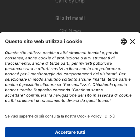
Caffè by Drip
Gli altri mondi
Gbi News
Instoremag
Esplora il gruppo
Edra Edizioni
Edizioni LSWR
LSWR Group
Edra Edizioni
La Tribuna
Mixer è un prodotto del network Edra Edizioni. Direzione, amministrazione,
redazione, pubblicità | © Copyright 2026 – Tutti i diritti riservati | Partita IVA e C.F.