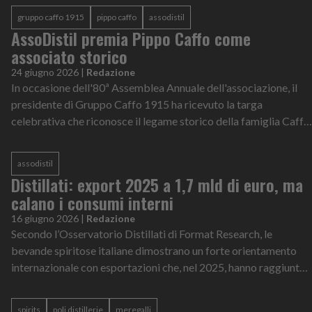
gruppo caffo 1915
pippo caffo
assodistil
AssoDistil premia Pippo Caffo come
associato storico
24 giugno 2026
|
Redazione
In occasione dell'80ª Assemblea Annuale dell'associazione, il
presidente di Gruppo Caffo 1915 ha ricevuto la targa
celebrativa che riconosce il legame storico della famiglia Caffo
con AssoDistil per il contributo offerto allo sviluppo della
distillazione italiana.
assodistil
Distillati: export 2025 a 1,7 mld di euro, ma
calano i consumi interni
16 giugno 2026
|
Redazione
Secondo l’Osservatorio Distillati di Format Research, le
bevande spiritose italiane dimostrano un forte orientamento
internazionale con esportazioni che, nel 2025, hanno raggiunto
1,7 miliardi di euro
spirits
poli distillerie
meregalli