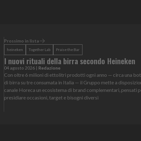
Prossimo in lista
heineken
Together Lab
Praise the Bar
I nuovi rituali della birra secondo Heineken
04 agosto 2026
|
Redazione
Con oltre 6 milioni di ettolitri prodotti ogni anno — circa una bot
di birra su tre consumata in Italia — il Gruppo mette a disposizio
canale Horeca un ecosistema di brand complementari, pensati p
presidiare occasioni, target e bisogni diversi