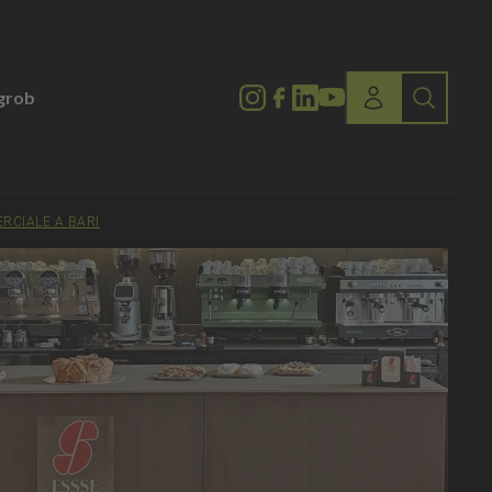
lgrob
RCIALE A BARI