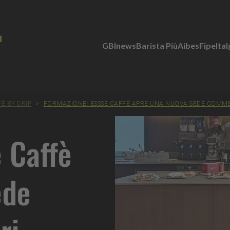
GBInews
Barista Più
Aibes
Fipe
Ita
È BY DRIP
>
FORMAZIONE: ESSSE CAFFÈ APRE UNA NUOVA SEDE COMME
 Caffè
ede
ri