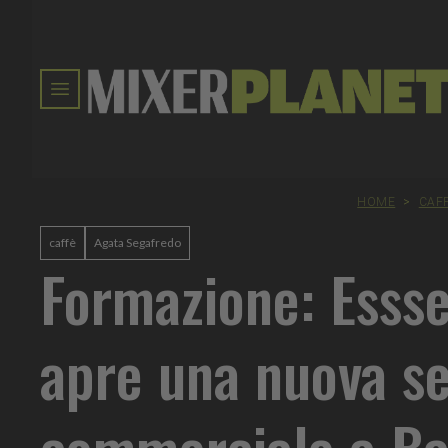
HOME
>
CAFF
caffè
Agata Segafredo
Formazione: Essse
apre una nuova s
commerciale a Ba