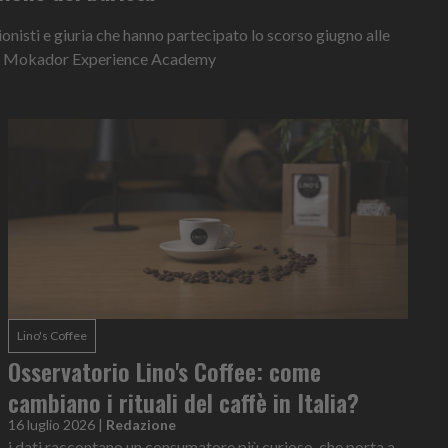
ionisti e giuria che hanno partecipato lo scorso giugno alle
o la Mokador Experience Academy
Lino's Coffee
Osservatorio Lino's Coffee: come
cambiano i rituali del caffè in Italia?
16 luglio 2026
|
Redazione
i dati raccontano un consumatore più curioso, che porta a