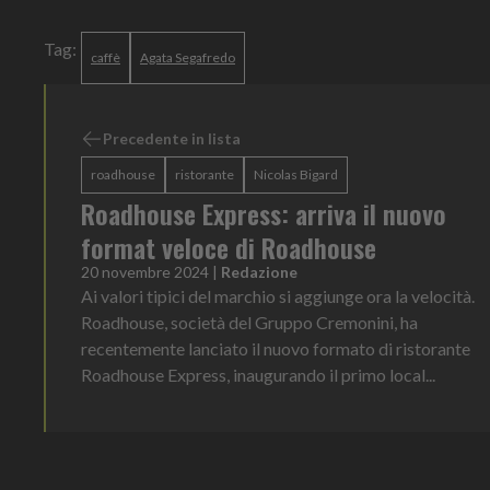
Tag:
caffè
Agata Segafredo
Precedente in lista
roadhouse
ristorante
Nicolas Bigard
Roadhouse Express: arriva il nuovo
format veloce di Roadhouse
20 novembre 2024
|
Redazione
Ai valori tipici del marchio si aggiunge ora la velocità.
Roadhouse, società del Gruppo Cremonini, ha
recentemente lanciato il nuovo formato di ristorante
Roadhouse Express, inaugurando il primo local...