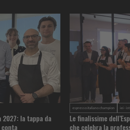
espresso italiano champion
iei - i
ia 2027: la tappa da
Le finalissime dell’E
è conta
che celebra la profes