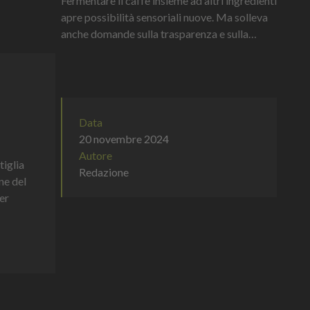
Fermentare il caffè insieme ad altri ingredienti
apre possibilità sensoriali nuove. Ma solleva
anche domande sulla trasparenza e sulla
definizione stessa di “qualità”.
Data
20 novembre 2024
Autore
tiglia
Redazione
ne del
er