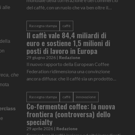
mondiale della torrefazione e del commercio
del caffè, con un ruolo che va ben oltre il
 alle
consumo.
Rassegna stampa
caffè
Il caffè vale 84,4 miliardi di
euro e sostiene 1,5 milioni di
 della
posti di lavoro in Europa
con
29 giugno 2026
|
Redazione
Il nuovo rapporto della European Coffee
Federation ridimensiona una convinzione
oreca, che
ancora diffusa: che il caffè sia un prodotto
 nota
agricolo con margini limitati.
Rassegna stampa
caffè
innovazione
Co-fermented coffee: la nuova
erclass
frontiera (controversa) dello
he
specialty
29 aprile 2026
|
Redazione