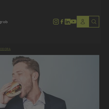
lgrob
FOODORA