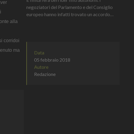
aver
negoziatori del Parlamento e del Consiglio
i
europeo hanno infatti trovato un accordo
sulla direttiva che migliora le condizioni
onte alla
lavorative dei fattorini che o...
i corridoi
etenuto ma
Data
05 febbraio 2018
Autore
Redazione