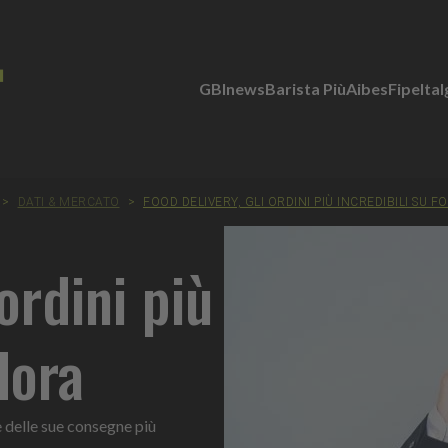
GBInews
Barista Più
Aibes
Fipe
Ita
>
DATI & MERCATO
>
FOOD DELIVERY, GLI ORDINI PIÙ INCREDIBILI SU 
ordini più
dora
 delle sue consegne più