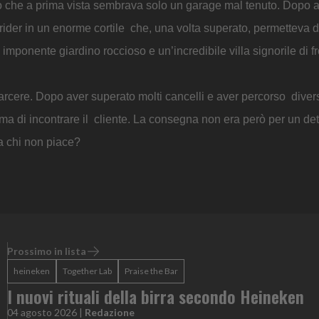
o che a prima vista sembrava solo un garage mal tenuto. Dopo 
 rider in un enorme cortile che, una volta superato, permetteva d
mponente giardino roccioso e un’incredibile villa signorile di fr
arcere. Dopo aver superato molti cancelli e aver percorso divers
rima di incontrare il cliente. La consegna non era però per un d
, a chi non piace?
Prossimo in lista
heineken
Together Lab
Praise the Bar
I nuovi rituali della birra secondo Heineken
04 agosto 2026
|
Redazione