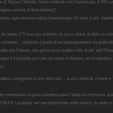
te di Torino e Toronto, hanno ordinato con Foodora più di 500 vo
iglior servizio di food delivery?
media, ogni persona ordina cheeseburger 20 volte in più rispett
e ha speso 175 euro per ordinare un succo detox. In Italia un cli
 ristorante… Variando il piatto di accompagnamento tra pollo ti
petto alla Francia, che già ne beve quattro volte di più dell’Olan
ampagne è il prodotto più caro nei menu di foodora: ad Amsterdam,
ro.
r abbia consegnato in uno strip club… a una celebrità, il nome 
to indossando la giacca foodora sopra l’abito da cerimonia, ins
SPOILER: La sposa, nel suo tradizionale abito bianco, ha detto si