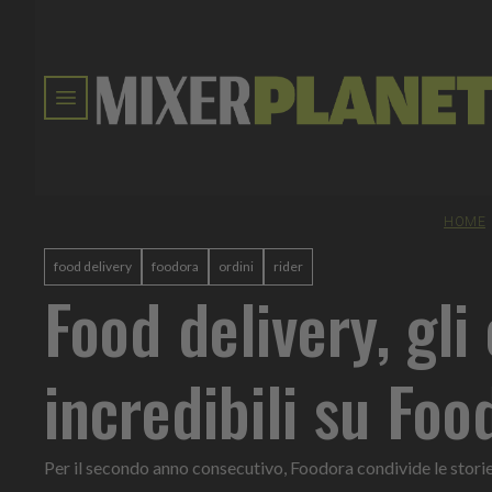
HOME
food delivery
foodora
ordini
rider
Food delivery, gli 
incredibili su Foo
Per il secondo anno consecutivo, Foodora condivide le storie