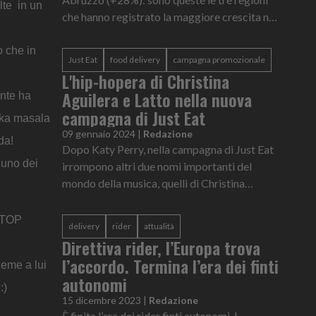
lte in un
che hanno registrato la maggiore crescita nel
delivery estivo. A rivelarlo è il Bikini
Project con cui Glovo offre uno...
o che in
Just Eat
food delivery
campagna promozionale
L'hip-hopera di Christina
Aguilera e Latto nella nuova
ente ha
campagna di Just Eat
kka masala
09 gennaio 2024
|
Redazione
da!
Dopo Katy Perry, nella campagna di Just Eat
 uno dei
irrompono altri due nomi importanti del
mondo della musica, quelli di Christina
Aguilera e Latto. Per l'occasione le due artiste
presentano il loro primo br...
è TOP
delivery
rider
attualità
Direttiva rider, l’Europa trova
l’accordo. Termina l’era dei finti
ieme a lui
autonomi
 :)
15 dicembre 2023
|
Redazione
È finita l’era dei rider finti autonomi. I