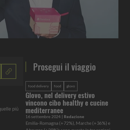
Prosegui il viaggio
food delivery
food
glovo
Glovo, nel delivery estivo
vincono cibo healthy e cucine
mediterranee
quelle più
16 settembre 2024
|
Redazione
Emilia-Romagna (+72%), Marche (+36%) e
Abruzzo (+28%): sono queste le tre regioni