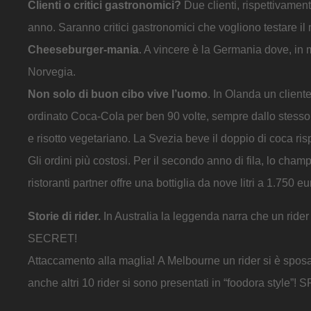
Clienti o critici gastronomici?
Due clienti, rispettivamen
anno. Saranno critici gastronomici che vogliono testare il m
Cheeseburger-mania
. A vincere è la Germania dove, in 
Norvegia.
Non solo di buon cibo vive l’uomo
. In Olanda un client
ordinato Coca-Cola per ben 90 volte, sempre dallo stesso
e risotto vegetariano. La Svezia beve il doppio di coca ris
Gli ordini più costosi. Per il secondo anno di fila, lo ch
ristoranti partner offre una bottiglia da nove litri a 1.750 eu
Storie di rider.
In Australia la leggenda narra che un ride
SECRET!
Attaccamento alla maglia! A Melbourne un rider si è sposa
anche altri 10 rider si sono presentati in “foodora style”! 