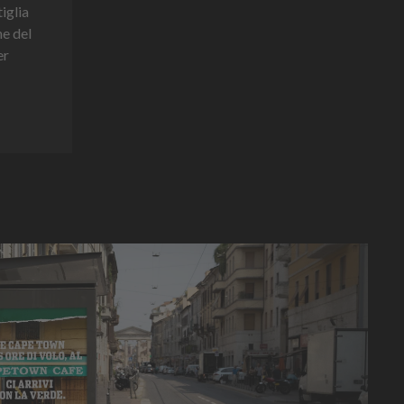
tiglia
ne del
er