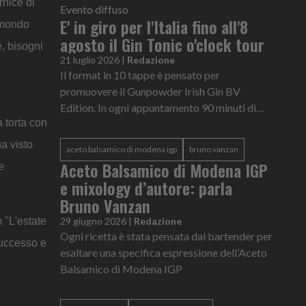
rnice di
Evento diffuso
E' in giro per l'Italia fino all'8
l mondo
agosto il Gin Tonic o'clock tour
e, bisogni
21 luglio 2026
|
Redazione
Il format in 10 tappe è pensato per
promuovere il Gunpowder Irish Gin BV
Edition. In ogni appuntamento 90 minuti di
a torta con
intrattenimento dedicati al gin tonic
ha visto
aceto balsamico di modena igp
bruno vanzan
Aceto Balsamico di Modena IGP
e
e mixology d’autore: parla
Bruno Vanzan
m "L'estate
29 giugno 2026
|
Redazione
Ogni ricetta è stata pensata dal bartender per
successo e
esaltare una specifica espressione dell’Aceto
Balsamico di Modena IGP