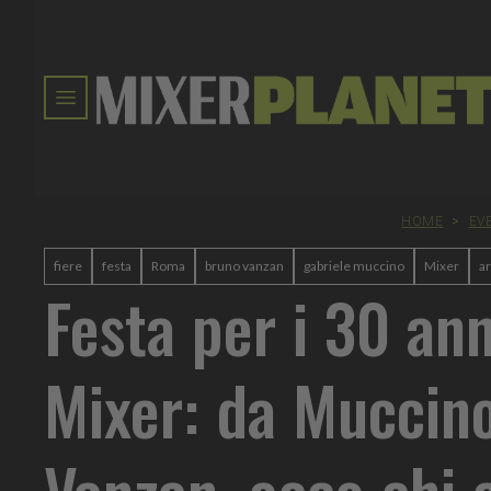
HOME
>
EV
fiere
festa
Roma
bruno vanzan
gabriele muccino
Mixer
ar
Festa per i 30 ann
Mixer: da Muccin
Vanzan, ecco chi c