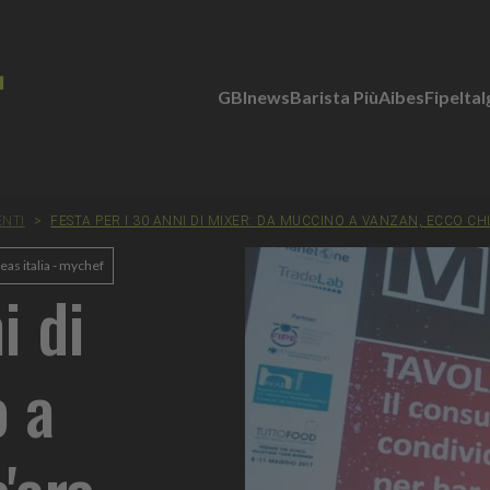
GBInews
Barista Più
Aibes
Fipe
Ita
ENTI
>
FESTA PER I 30 ANNI DI MIXER: DA MUCCINO A VANZAN, ECCO CH
eas italia - mychef
i di
o a
'era.