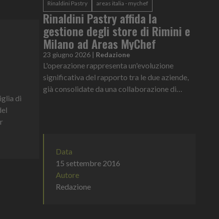
Rinaldini Pastry
areas italia - mychef
Rinaldini Pastry affida la
gestione degli store di Rimini e
Milano ad Areas MyChef
23 giugno 2026
|
Redazione
L'operazione rappresenta un'evoluzione
significativa del rapporto tra le due aziende,
già consolidate da una collaborazione di
glia di
successo nel settore del Travel Retail
del
r
Data
15 settembre 2016
Autore
Redazione