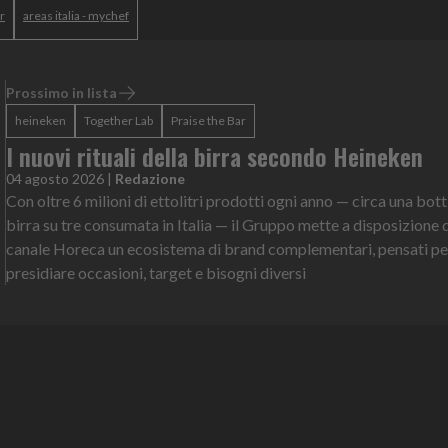
r
areas italia - mychef
Prossimo in lista
heineken
Together Lab
Praise the Bar
I nuovi rituali della birra secondo Heineken
04 agosto 2026
|
Redazione
Con oltre 6 milioni di ettolitri prodotti ogni anno — circa una botti
birra su tre consumata in Italia — il Gruppo mette a disposizione 
canale Horeca un ecosistema di brand complementari, pensati pe
presidiare occasioni, target e bisogni diversi