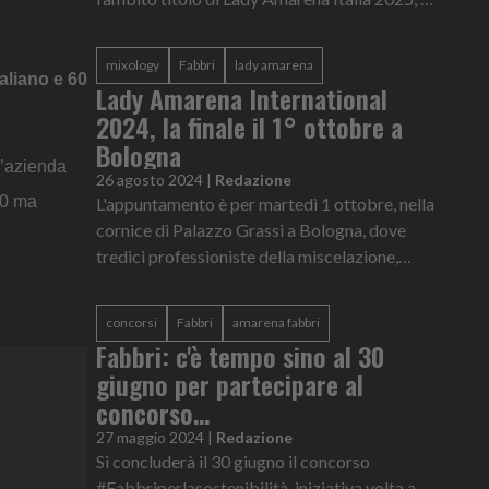
termine della finale dell’omonimo concorso,
ideato e organizzato da Fab...
mixology
Fabbri
lady amarena
aliano e 60
Lady Amarena International
2024, la finale il 1° ottobre a
Bologna
l’azienda
26 agosto 2024
|
Redazione
’20 ma
L'appuntamento è per martedì 1 ottobre, nella
cornice di Palazzo Grassi a Bologna, dove
tredici professioniste della miscelazione,
provenienti da altrettanti Paesi, si
contenderanno a suon di cocktail...
concorsi
Fabbri
amarena fabbri
Fabbri: c'è tempo sino al 30
giugno per partecipare al
concorso
#Fabbriperlasostenibilità
27 maggio 2024
|
Redazione
Si concluderà il 30 giugno il concorso
#Fabbriperlasostenibilità, iniziativa volta a