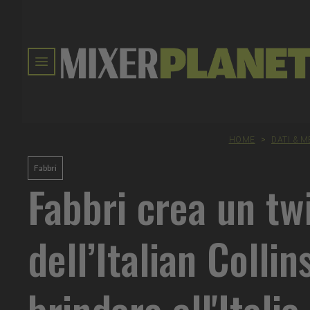
HOME
>
DATI & 
Fabbri
Fabbri crea un tw
dell’Italian Collin
brindare all'Italia