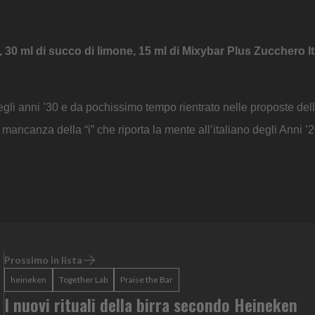
, 30 ml di succo di limone, 15 ml di Mixybar Plus Zucchero It
negli anni ’30 e da pochissimo tempo rientrato nelle proposte del
a mancanza della “i” che riporta la mente all’italiano degli Anni 
Prossimo in lista
heineken
Together Lab
Praise the Bar
I nuovi rituali della birra secondo Heineken