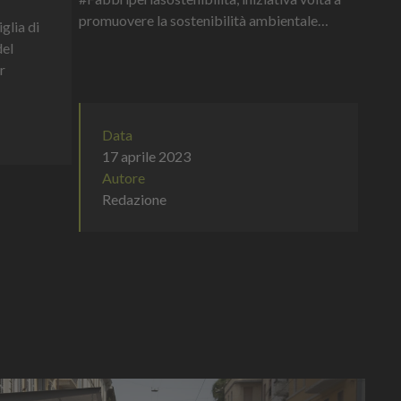
promuovere la sostenibilità ambientale
glia di
attraverso il riutilizzo creativo del vaso da
del
600 g di Amarena Fabbri.Il con...
r
Data
17 aprile 2023
Autore
Redazione