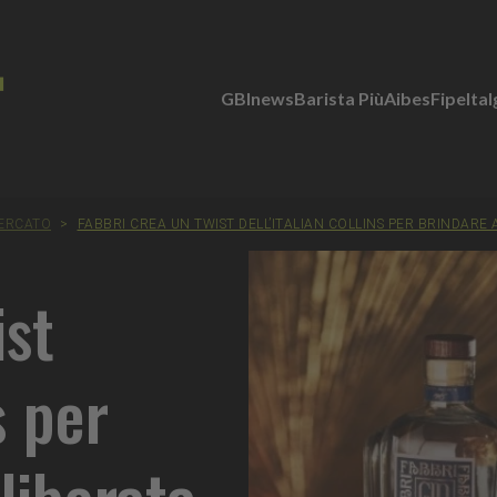
GBInews
Barista Più
Aibes
Fipe
Ita
MERCATO
>
FABBRI CREA UN TWIST DELL’ITALIAN COLLINS PER BRINDARE A
ist
s per
 liberata