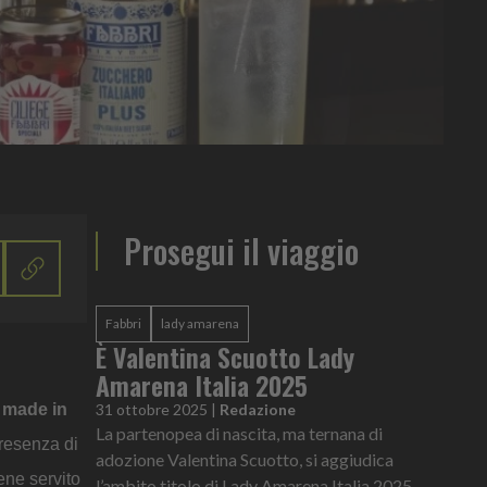
Prosegui il viaggio
Fabbri
lady amarena
È Valentina Scuotto Lady
Amarena Italia 2025
i made in
31 ottobre 2025
|
Redazione
La partenopea di nascita, ma ternana di
presenza di
adozione Valentina Scuotto, si aggiudica
ene servito
l’ambito titolo di Lady Amarena Italia 2025, al