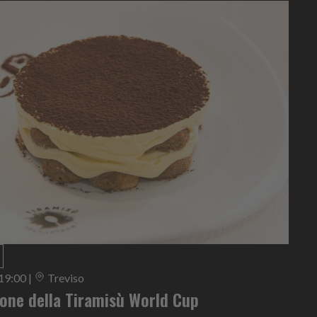
 19:00
|
Treviso
ione della Tiramisù World Cup