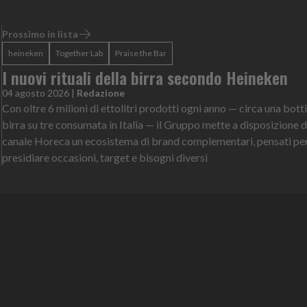
Prossimo in lista
heineken
Together Lab
Praise the Bar
I nuovi rituali della birra secondo Heineken
04 agosto 2026
|
Redazione
Con oltre 6 milioni di ettolitri prodotti ogni anno — circa una botti
birra su tre consumata in Italia — il Gruppo mette a disposizione d
canale Horeca un ecosistema di brand complementari, pensati pe
presidiare occasioni, target e bisogni diversi