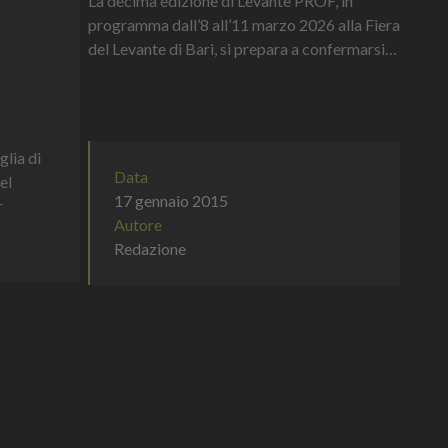
La decima edizione di Levante PROF, in
programma dall’8 all’11 marzo 2026 alla Fiera
del Levante di Bari, si prepara a confermarsi
non solo come grande vetrina espositiva del
Food & Beverage, ma anche...
glia di
Data
el
17 gennaio 2015
r
Autore
Redazione