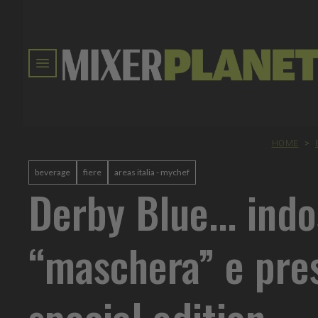
HOME
>
beverage
fiere
areas italia - mychef
Derby Blue... indo
“maschera” e pre
special edition