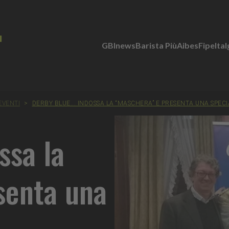
GBInews
Barista Più
Aibes
Fipe
Ita
EVENTI
>
DERBY BLUE... INDOSSA LA “MASCHERA” E PRESENTA UNA SPECI
ssa la
senta una