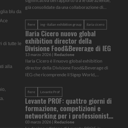
significativa del rapporto tra le due aziende,
già consolidate da una collaborazione di
iglia blu da
successo nel settore del Travel Retail
 Ace
fiere
ieg - italian exhibition group
ilaria cicero
Ilaria Cicero nuovo global
exhibition director della
 di tutte le
Divisione Food&Beverage di IEG
13 marzo 2026
|
Redazione
Ilaria Cicero è il nuovo global exhibition
ti alla
director della Divisione Food&Beverage di
IEG che ricomprende il Sigep World,
Beer&Food Attraction, BBtech Expo,
Mixology Attraction e le manifestazioni
io,
fiere
Levante Prof
este...
Levante PROF: quattro giorni di
ta.
formazione, competizioni e
networking per i professionisti
del food & beverage
03 marzo 2026
|
Redazione