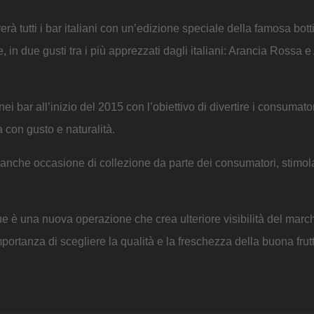
rà tutti i bar italiani con un’edizione speciale della famosa bott
in due gusti tra i più apprezzati dagli italiani: Arancia Rossa e
ei bar all’inizio del 2015 con l’obiettivo di divertire i consumatori
a con gusto e naturalità.
è anche occasione di collezione da parte dei consumatori, stimola
ue è una nuova operazione che crea ulteriore visibilità del march
ortanza di scegliere la qualità e la freschezza della buona frut