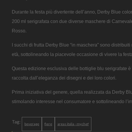
Durante la festa più divertente dell’anno, Derby Blue colore
200 ml serigrafata con due diverse maschere di Carnevale, 
Rosso.
I succhi di frutta Derby Blue “in maschera” sono distribuiti n
età, sottolineando la piacevole occasione di vivere la fest
Questa edizione esclusiva delle bottiglie blu serigrafate 
raccolta dall’eleganza dei disegni e dei loro colori.
Prima iniziativa del genere, quella realizzata da Derby Bl
stimolando interesse nel consumatore e sottolineando l’imp
Tag:
beverage
fiere
areas italia - mychef