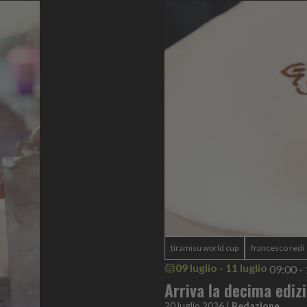
tiramisu world cup
francesco redi
09 luglio - 11 luglio
09:00 -
Arriva la decima ediz
20 luglio 2026
|
Redazione