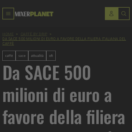
HOME
>
CAFFÈ BY DRIP
>
DA SACE 500 MILIONI DI EURO A FAVORE DELLA FILIERA ITALIANA DEL
CAFFÈ
caffè
sace
attualità
ofi
Da SACE 500
milioni di euro a
favore della filiera