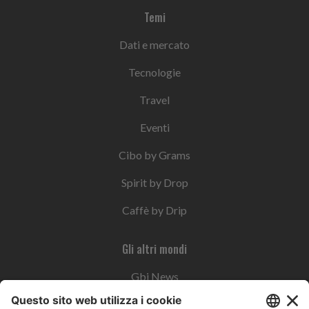
Temi
Dati e mercato
Tecnologie
Travel
Eventi
Cibo by Grams
Spirit by Drop
Caffè by Drip
Gli altri mondi
Gbi News
Instoremag