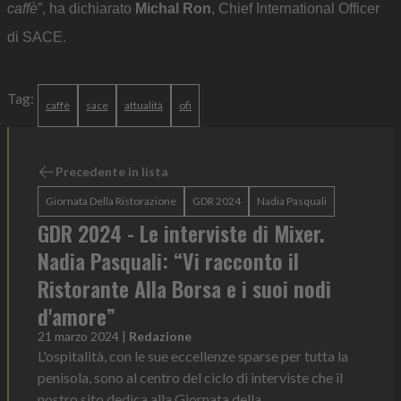
caffè
”, ha dichiarato
Michal Ron
, Chief International Officer
di SACE.
Tag:
caffè
sace
attualità
ofi
Precedente in lista
Giornata Della Ristorazione
GDR 2024
Nadia Pasquali
GDR 2024 - Le interviste di Mixer.
Nadia Pasquali: “Vi racconto il
Ristorante Alla Borsa e i suoi nodi
d'amore”
21 marzo 2024
|
Redazione
L'ospitalità, con le sue eccellenze sparse per tutta la
penisola, sono al centro del ciclo di interviste che il
nostro sito dedica alla Giornata della